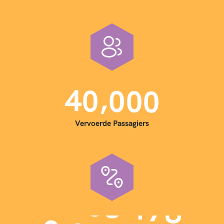
,
4
0
0
0
0
Vervoerde Passagiers