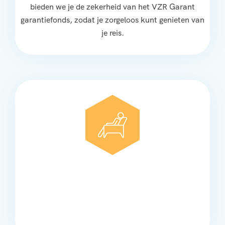
bieden we je de zekerheid van het VZR Garant
garantiefonds, zodat je zorgeloos kunt genieten van
je reis.
Comfort
Onze touringcars bieden comfort en stijl voor elke
groep, met ruime stoelen, airco en moderne
faciliteiten om ontspannen te reizen.