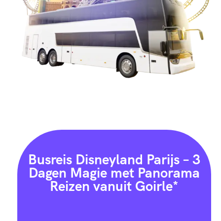
Busreis Disneyland Parijs – 3
Dagen Magie met Panorama
Reizen vanuit Goirle*