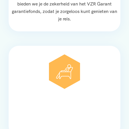
bieden we je de zekerheid van het VZR Garant
garantiefonds, zodat je zorgeloos kunt genieten van
je reis.
Comfort
Onze touringcars bieden comfort en stijl voor elke
groep, met ruime stoelen, airco en moderne
faciliteiten om ontspannen te reizen.