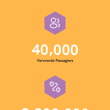
,
4
0
0
0
0
Vervoerde Passagiers