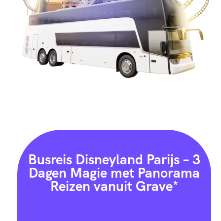
Busreis Disneyland Parijs – 3
Dagen Magie met Panorama
Reizen vanuit Grave*