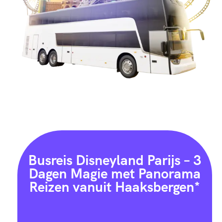
Busreis Disneyland Parijs – 3
Dagen Magie met Panorama
Reizen vanuit Haaksbergen*