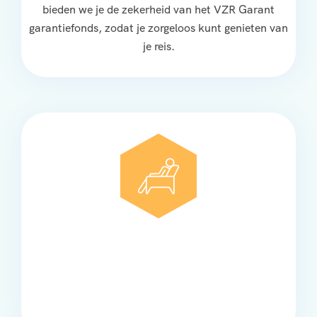
bieden we je de zekerheid van het VZR Garant
garantiefonds, zodat je zorgeloos kunt genieten van
je reis.
Comfort
Onze touringcars bieden comfort en stijl voor elke
groep, met ruime stoelen, airco en moderne
faciliteiten om ontspannen te reizen.