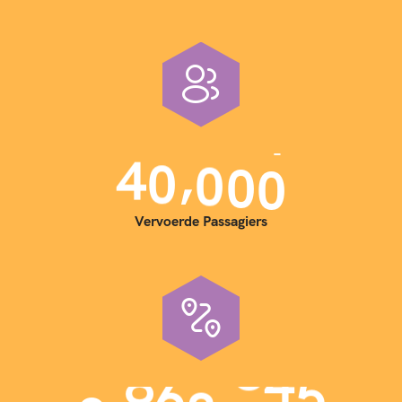
,
4
0
0
0
0
Vervoerde Passagiers