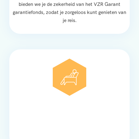
bieden we je de zekerheid van het VZR Garant
garantiefonds, zodat je zorgeloos kunt genieten van
je reis.
Comfort
Onze touringcars bieden comfort en stijl voor elke
groep, met ruime stoelen, airco en moderne
faciliteiten om ontspannen te reizen.