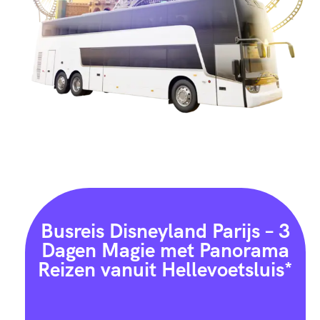
Busreis Disneyland Parijs – 3
Dagen Magie met Panorama
Reizen vanuit Hellevoetsluis*