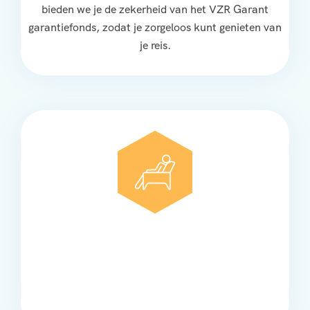
bieden we je de zekerheid van het VZR Garant
garantiefonds, zodat je zorgeloos kunt genieten van
je reis.
Comfort
Onze touringcars bieden comfort en stijl voor elke
groep, met ruime stoelen, airco en moderne
faciliteiten om ontspannen te reizen.