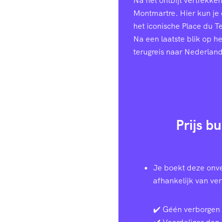
Na het ontbijt vertrekke
Montmartre. Hier kun je
het iconische Place du T
Na een laatste blik op h
terugreis naar Nederland
Prijs b
Je boekt deze onve
afhankelijk van ve
✔️ Géén verborgen