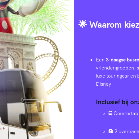
🌟 Waarom kiez
Een
3-daagse busre
vriendengroepen, s
luxe touringcar en
Disney.
Inclusief bij o
🚍 Comfortab
🏨 2 overnach