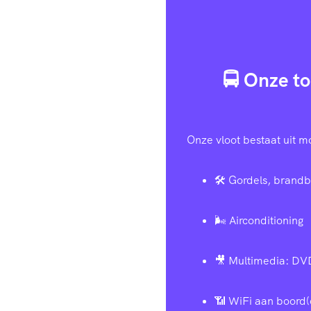
🚍 Onze to
Onze vloot bestaat uit m
🛠️ Gordels, brandb
🌬️ Airconditioning
🎥 Multimedia: DV
📶 WiFi aan boord(