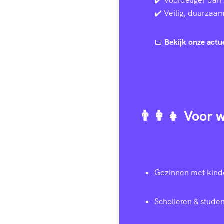
✔️ Voordeliger dan 
✔️ Veilig, duurzaam 
📅
Bekijk onze actu
👨‍👩‍👧 Voor
Gezinnen met kind
Scholieren & studen