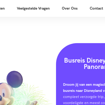
zen
Veelgestelde Vragen
Over Ons
Contact
Busreis Disne
Panora
Droom jij van een magisc
busreis naar Disneyland 
compleet verzorgde trip, 
voordeligste en meest c