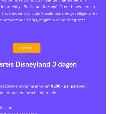
n we per luxe touringcar naar de charmante wijk
 de prachtige Basilique du Sacré-Cœur bezoeken en
ertre, beroemd om zijn kunstenaars en gezellige cafés.
et betoverende Parijs, begint in de middag onze
.
Boek nu!
usreis Disneyland 3 dagen
rgetelijke ervaring al vanaf
€200,- per persoon
,
rtrekdatum en beschikbaarheid.
 kosten