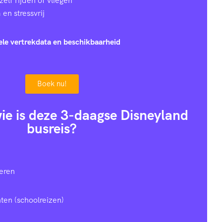
zelf rijden of vliegen
en stressvrij
ele vertrekdata en beschikbaarheid
Boek nu!
 wie is deze 3-daagse Disneyland
busreis?
eren
ten (schoolreizen)