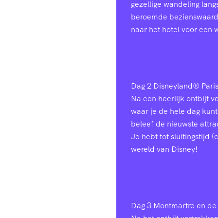
gezellige wandeling lang
beroemde bezienswaardig
naar het hotel voor een 
Dag 2
Disneyland® Pari
Na een heerlijk ontbijt 
waar je de hele dag kunt
beleef de nieuwste attr
Je hebt tot sluitingstijd
wereld van Disney!
Dag 3
Montmartre en de 