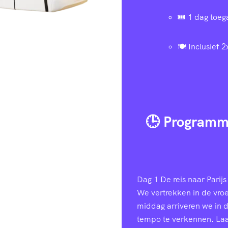
🎟️ 1 dag toe
🍽️ Inclusief 2
🕒 Programm
Dag 1
De reis naar Parijs 
We vertrekken in de vroe
middag arriveren we in 
tempo te verkennen. Laa