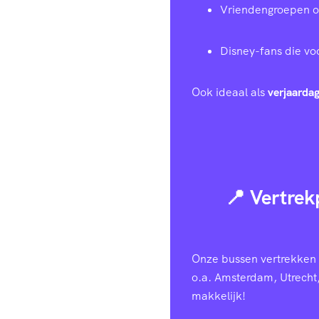
Vriendengroepen of 
Disney-fans die voo
Ook ideaal als
verjaardag
📍 Vertrek
Onze bussen vertrekken v
o.a. Amsterdam, Utrecht
makkelijk!