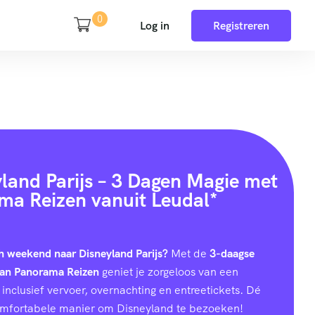
0
Log in
Registreren
yland Parijs – 3 Dagen Magie met
ma Reizen vanuit Leudal*
h weekend naar Disneyland Parijs?
Met de
3-daagse
van Panorama Reizen
geniet je zorgeloos van een
inclusief vervoer, overnachting en entreetickets. Dé
omfortabele manier om Disneyland te bezoeken!