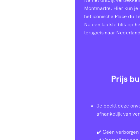
Na het ontbijt vertrekke
Montmartre. Hier kun je
het iconische Place du T
Na een laatste blik op h
terugreis naar Nederland
Prijs b
Je boekt deze onve
afhankelijk van ve
✔️ Géén verborgen