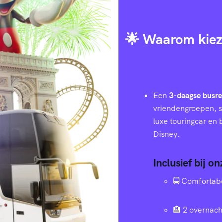
🌟 Waarom kiez
Een
3-daagse busre
vriendengroepen, s
luxe touringcar en
Disney.
Inclusief bij o
🚍 Comfortab
🏨 2 overnach