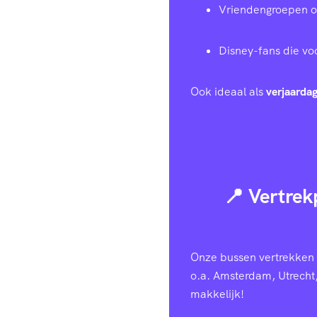
Vriendengroepen of 
Disney-fans die voo
Ook ideaal als
verjaardag
📍 Vertrek
Onze bussen vertrekken v
o.a. Amsterdam, Utrecht
makkelijk!