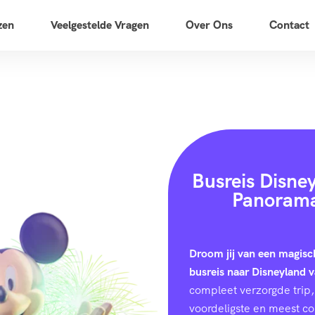
zen
Veelgestelde Vragen
Over Ons
Contact
Busreis Disne
Panorama 
Droom jij van een magisc
busreis naar Disneyland 
compleet verzorgde trip, 
voordeligste en meest c