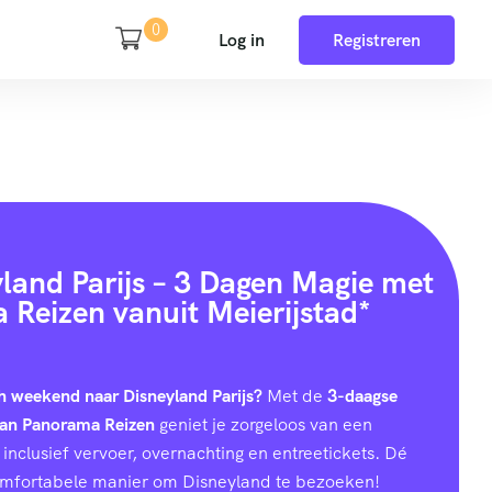
0
Log in
Registreren
yland Parijs – 3 Dagen Magie met
Reizen vanuit Meierijstad*
h weekend naar Disneyland Parijs?
Met de
3-daagse
van Panorama Reizen
geniet je zorgeloos van een
inclusief vervoer, overnachting en entreetickets. Dé
omfortabele manier om Disneyland te bezoeken!