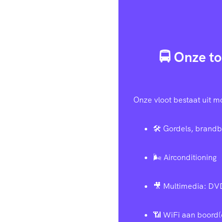
🚍 Onze to
Onze vloot bestaat uit m
🛠️ Gordels, brandb
🌬️ Airconditioning
🎥 Multimedia: DV
📶 WiFi aan boord(