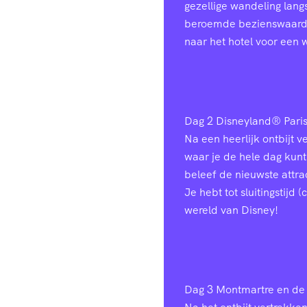
gezellige wandeling lang
beroemde bezienswaardig
naar het hotel voor een 
Dag 2
Disneyland® Pari
Na een heerlijk ontbijt 
waar je de hele dag kunt
beleef de nieuwste attr
Je hebt tot sluitingstijd
wereld van Disney!
Dag 3
Montmartre en de 