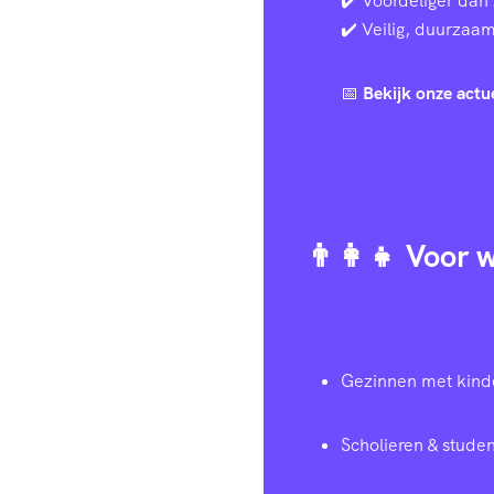
✔️ Voordeliger dan 
✔️ Veilig, duurzaam 
📅
Bekijk onze actu
👨‍👩‍👧 Voor
Gezinnen met kind
Scholieren & studen