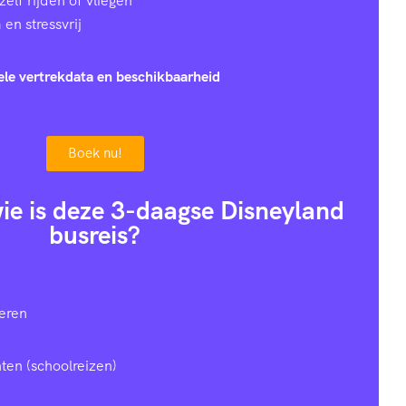
zelf rijden of vliegen
en stressvrij
ele vertrekdata en beschikbaarheid
Boek nu!
 wie is deze 3-daagse Disneyland
busreis?
eren
ten (schoolreizen)