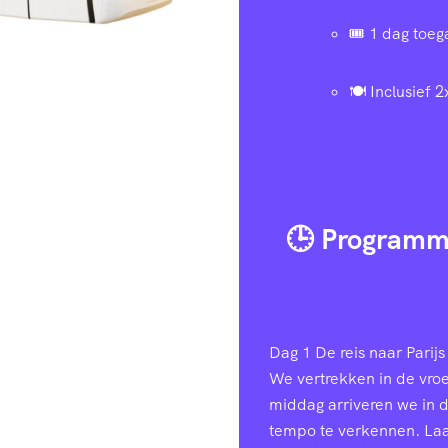
🎟️ 1 dag toe
🍽️ Inclusief 2
🕒 Programm
Dag 1
De reis naar Parijs 
We vertrekken in de vroe
middag arriveren we in 
tempo te verkennen. Laa