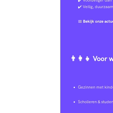
✔️ Voordeliger dan 
✔️ Veilig, duurzaam 
📅
Bekijk onze actu
👨‍👩‍👧 Voor
Gezinnen met kind
Scholieren & studen