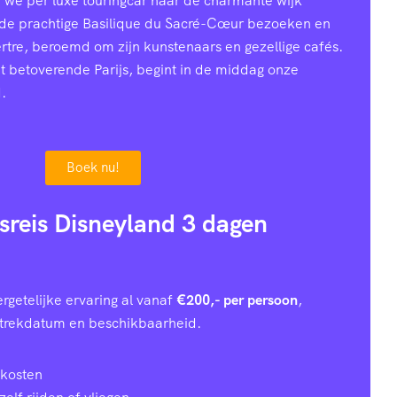
n we per luxe touringcar naar de charmante wijk
 de prachtige Basilique du Sacré-Cœur bezoeken en
ertre, beroemd om zijn kunstenaars en gezellige cafés.
et betoverende Parijs, begint in de middag onze
.
Boek nu!
usreis Disneyland 3 dagen
rgetelijke ervaring al vanaf
€200,- per persoon
,
rtrekdatum en beschikbaarheid.
 kosten