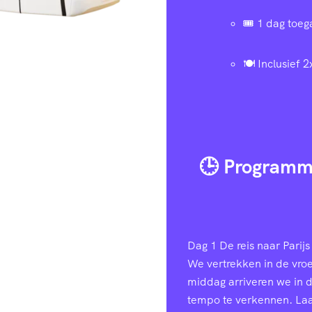
🎟️ 1 dag toe
🍽️ Inclusief 2
🕒 Programm
Dag 1
De reis naar Parijs 
We vertrekken in de vroe
middag arriveren we in 
tempo te verkennen. Laa