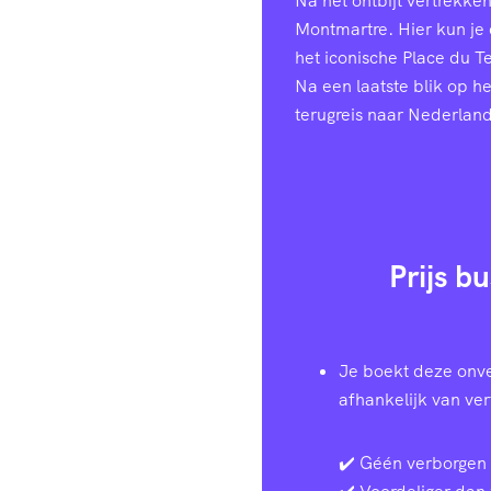
Na het ontbijt vertrekke
Montmartre. Hier kun je
het iconische Place du T
Na een laatste blik op h
terugreis naar Nederland
Prijs b
Je boekt deze onve
afhankelijk van ve
✔️ Géén verborgen