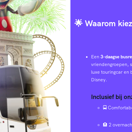
🌟 Waarom kiez
Een
3-daagse busre
vriendengroepen, s
luxe touringcar en
Disney.
Inclusief bij o
🚍 Comfortab
🏨 2 overnach