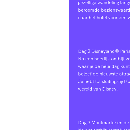
gezellige wandeling lang
beroemde bezienswaardig
naar het hotel voor een 
Dag 2
Disneyland® Pari
Na een heerlijk ontbijt 
waar je de hele dag kunt
beleef de nieuwste attr
Je hebt tot sluitingstijd
wereld van Disney!
Dag 3
Montmartre en de 