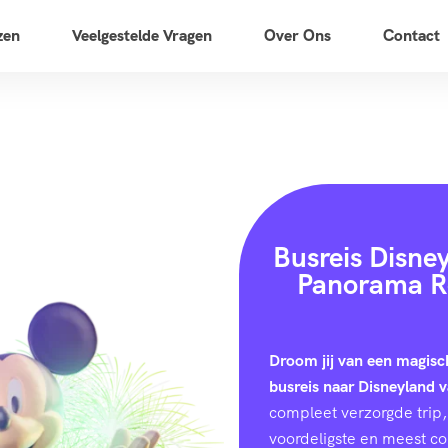
zen
Veelgestelde Vragen
Over Ons
Contact
Busreis Disne
Panorama Re
Droom jij van een magisc
busreis naar Disneyland 
compleet verzorgde trip, 
voordeligste en meest c