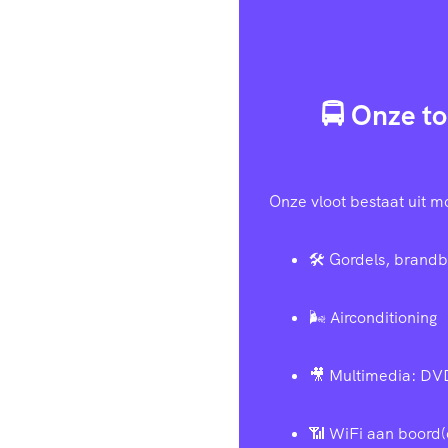
🚍 Onze to
Onze vloot bestaat uit m
🛠️ Gordels, brandb
🌬️ Airconditioning
🎥 Multimedia: DV
📶 WiFi aan boord(