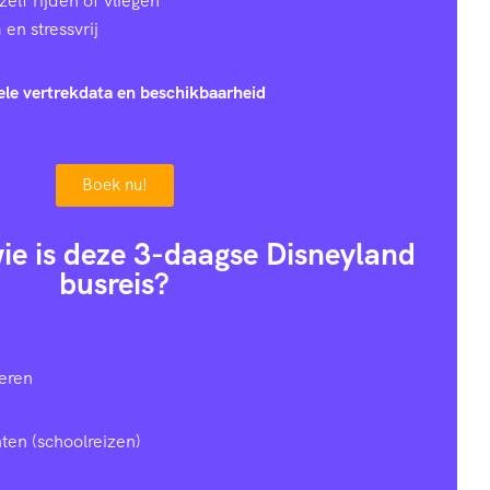
zelf rijden of vliegen
en stressvrij
ele vertrekdata en beschikbaarheid
Boek nu!
 wie is deze 3-daagse Disneyland
busreis?
eren
ten (schoolreizen)