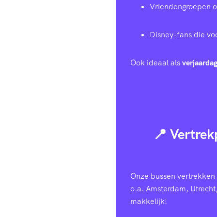
Vriendengroepen of 
Disney-fans die voo
Ook ideaal als
verjaardag
📍 Vertrek
Onze bussen vertrekken v
o.a. Amsterdam, Utrecht
makkelijk!