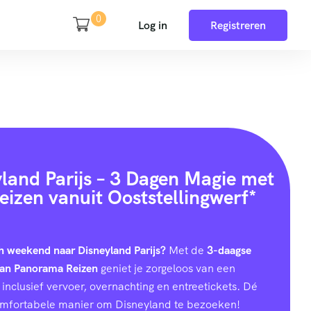
0
Log in
Registreren
yland Parijs – 3 Dagen Magie met
izen vanuit Ooststellingwerf*
h weekend naar Disneyland Parijs?
Met de
3-daagse
van Panorama Reizen
geniet je zorgeloos van een
inclusief vervoer, overnachting en entreetickets. Dé
omfortabele manier om Disneyland te bezoeken!