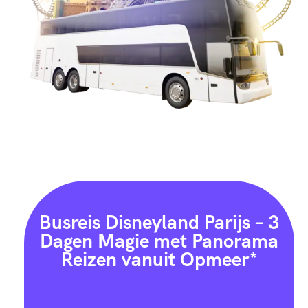
Busreis Disneyland Parijs – 3
Dagen Magie met Panorama
Reizen vanuit Opmeer*