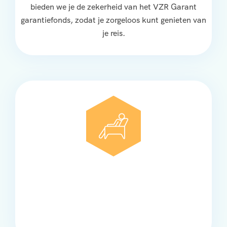
bieden we je de zekerheid van het VZR Garant
garantiefonds, zodat je zorgeloos kunt genieten van
je reis.
Comfort
Onze touringcars bieden comfort en stijl voor elke
groep, met ruime stoelen, airco en moderne
faciliteiten om ontspannen te reizen.