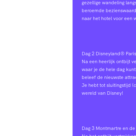
gezellige wandeling lang
beroemde bezienswaardig
naar het hotel voor een 
Dag 2
Disneyland® Pari
Na een heerlijk ontbijt 
waar je de hele dag kunt
beleef de nieuwste attr
Je hebt tot sluitingstijd
wereld van Disney!
Dag 3
Montmartre en de 