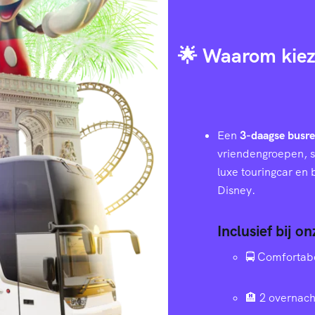
🌟 Waarom kiez
Een
3-daagse busre
vriendengroepen, s
luxe touringcar en
Disney.
Inclusief bij o
🚍 Comfortab
🏨 2 overnach