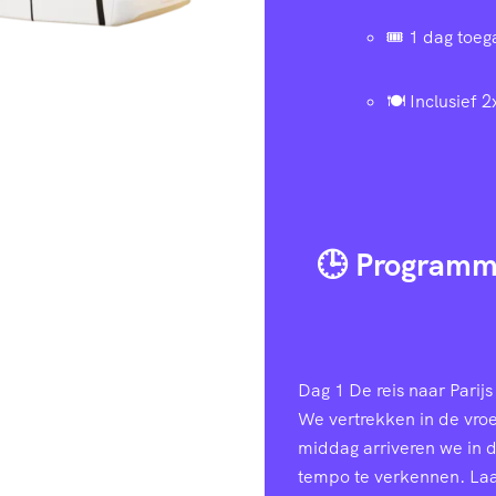
🎟️ 1 dag toe
🍽️ Inclusief 2
🕒 Programm
Dag 1
De reis naar Parijs 
We vertrekken in de vroe
middag arriveren we in 
tempo te verkennen. Laa