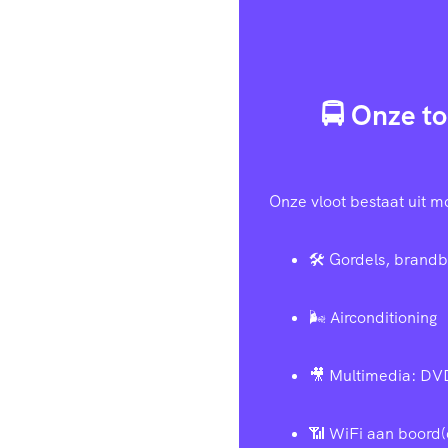
🚍 Onze to
Onze vloot bestaat uit m
🛠️ Gordels, brandb
🌬️ Airconditioning
🎥 Multimedia: DV
📶 WiFi aan boord(