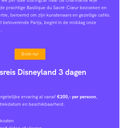
n we per luxe touringcar naar de charmante wijk
 de prachtige Basilique du Sacré-Cœur bezoeken en
ertre, beroemd om zijn kunstenaars en gezellige cafés.
et betoverende Parijs, begint in de middag onze
.
Boek nu!
usreis Disneyland 3 dagen
rgetelijke ervaring al vanaf
€200,- per persoon
,
rtrekdatum en beschikbaarheid.
 kosten