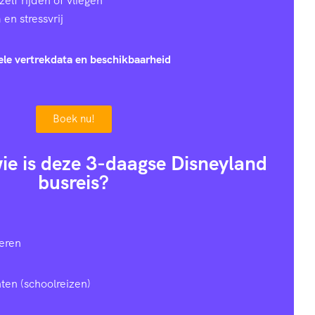
zelf rijden of vliegen
en stressvrij
ele vertrekdata en beschikbaarheid
Boek nu!
 wie is deze 3-daagse Disneyland
busreis?
eren
ten (schoolreizen)