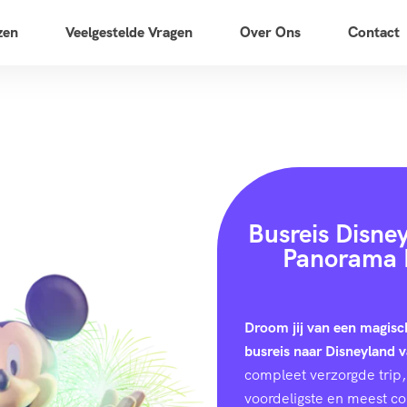
zen
Veelgestelde Vragen
Over Ons
Contact
Busreis Disne
Panorama R
Droom jij van een magisc
busreis naar Disneyland 
compleet verzorgde trip, 
voordeligste en meest c