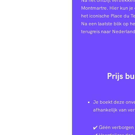
Na het ontbijt vertrekke
Montmartre. Hier kun je
het iconische Place du T
Na een laatste blik op h
terugreis naar Nederland
Prijs b
Je boekt deze onve
afhankelijk van ve
✔️ Géén verborgen