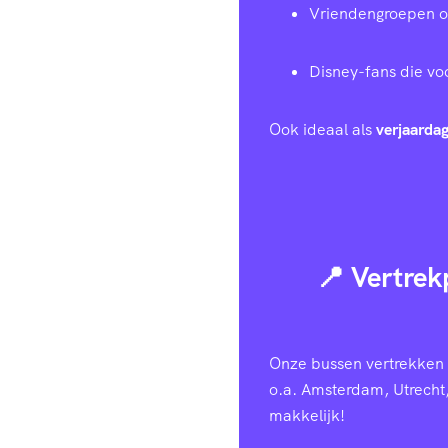
Vriendengroepen of 
Disney-fans die voo
Ook ideaal als
verjaardag
📍 Vertrek
Onze bussen vertrekken v
o.a. Amsterdam, Utrecht
makkelijk!