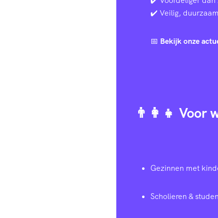
✔️ Voordeliger dan 
✔️ Veilig, duurzaam 
📅
Bekijk onze actu
👨‍👩‍👧 Voor
Gezinnen met kind
Scholieren & studen