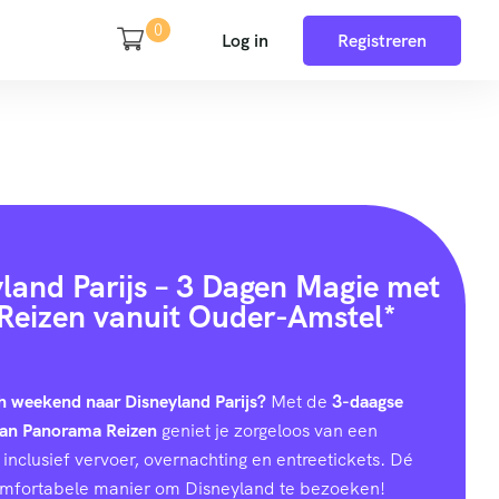
0
Log in
Registreren
yland Parijs – 3 Dagen Magie met
eizen vanuit Ouder-Amstel*
h weekend naar Disneyland Parijs?
Met de
3-daagse
van Panorama Reizen
geniet je zorgeloos van een
inclusief vervoer, overnachting en entreetickets. Dé
omfortabele manier om Disneyland te bezoeken!