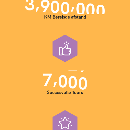
,
,
3
9
0
0
0
0
0
KM Bereisde afstand
,
7
0
0
0
Succesvolle Tours