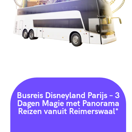
Busreis Disneyland Parijs – 3
Dagen Magie met Panorama
Reizen vanuit Reimerswaal*