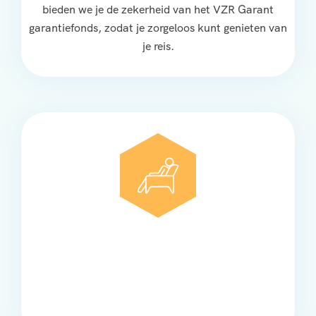
bieden we je de zekerheid van het VZR Garant
garantiefonds, zodat je zorgeloos kunt genieten van
je reis.
Comfort
Onze touringcars bieden comfort en stijl voor elke
groep, met ruime stoelen, airco en moderne
faciliteiten om ontspannen te reizen.