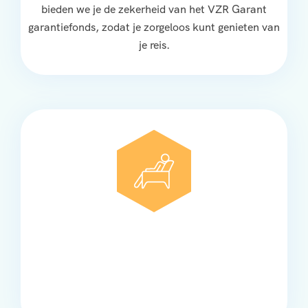
bieden we je de zekerheid van het VZR Garant
garantiefonds, zodat je zorgeloos kunt genieten van
je reis.
Comfort
Onze touringcars bieden comfort en stijl voor elke
groep, met ruime stoelen, airco en moderne
faciliteiten om ontspannen te reizen.