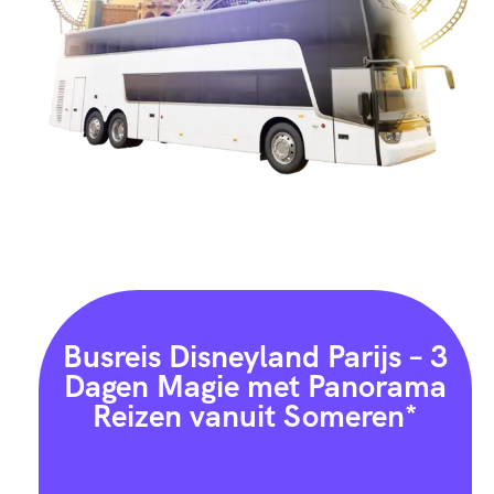
Busreis Disneyland Parijs – 3
Dagen Magie met Panorama
Reizen vanuit Someren*