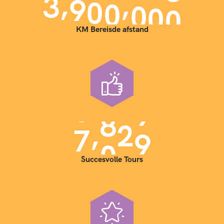
,
,
3
9
0
0
0
0
0
KM Bereisde afstand
,
7
0
0
0
Succesvolle Tours