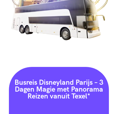
Busreis Disneyland Parijs – 3
Dagen Magie met Panorama
Reizen vanuit Texel*