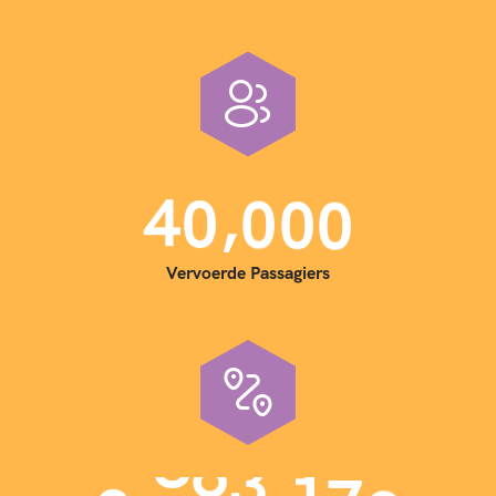
,
4
0
0
0
0
Vervoerde Passagiers