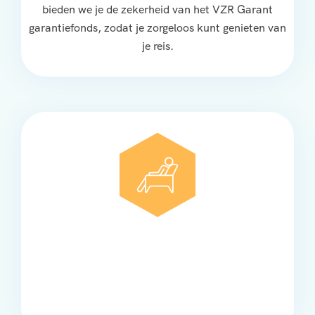
bieden we je de zekerheid van het VZR Garant
garantiefonds, zodat je zorgeloos kunt genieten van
je reis.
Comfort
Onze touringcars bieden comfort en stijl voor elke
groep, met ruime stoelen, airco en moderne
faciliteiten om ontspannen te reizen.