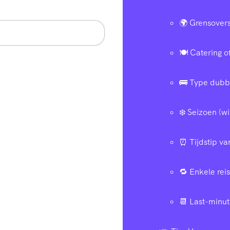
🌍 Grensovers
🍽️ Catering 
🚌 Type dubbe
❄️ Seizoen (w
⏰ Tijdstip va
🔁 Enkele reis
📆 Last-minu