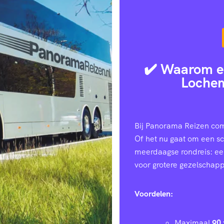
✔️ Waarom e
Lochem
Bij Panorama Reizen com
Of het nu gaat om een sc
meerdaagse rondreis: e
voor grotere gezelschap
Voordelen:
Maximaal
90 