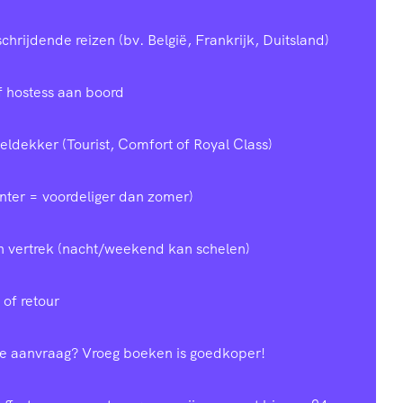
chrijdende reizen (bv. België, Frankrijk, Duitsland)
of hostess aan boord
ldekker (Tourist, Comfort of Royal Class)
inter = voordeliger dan zomer)
n vertrek (nacht/weekend kan schelen)
 of retour
te aanvraag? Vroeg boeken is goedkoper!