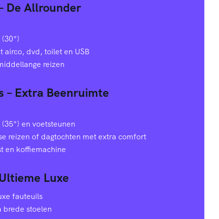
 – De Allrounder
 (30°)
airco, dvd, toilet en USB
 middellange reizen
s – Extra Beenruimte
 (35°) en voetsteunen
e reizen of dagtochten met extra comfort
st en koffiemachine
 Ultieme Luxe
xe fauteuils
a brede stoelen