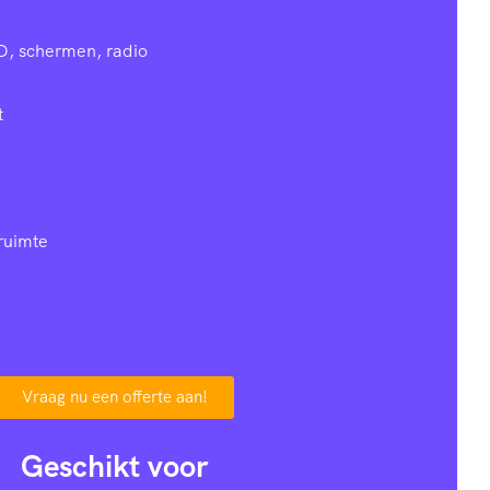
D, schermen, radio
t
ruimte
Vraag nu een offerte aan!
Geschikt voor