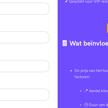
✔ Geschikt voor VIP-reiz
🧾 Wat beïnvloe
De prijs van het h
factoren:
📍 Aantal kil
🕒 Duur van d