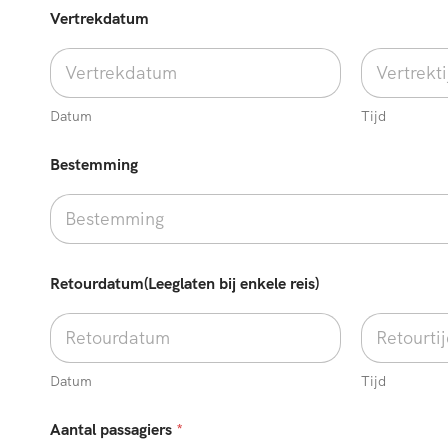
n
Vertrekdatum
g
e
n
/
S
Datum
Tijd
p
e
Bestemming
c
i
f
i
e
k
e
Retourdatum(Leeglaten bij enkele reis)
R
e
t
o
u
Datum
Tijd
r
d
Aantal passagiers
*
a