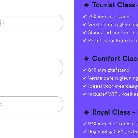
🔹 Tourist Class
✔ 750 mm zitafstand
✔ Verstelbare rugleuning
✔ Standaard comfort met 
✔ Perfect voor korte tot
🔹 Comfort Clas
✔ 840 mm zitafstand
✔ Verstelbare rugleuning
✔ Ideaal voor meerdaags
✔ Inclusief WiFi, koelka
🔹 Royal Class –
✔ 940 mm zitafstand + lu
✔ Rugleuning (45°), extr