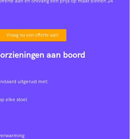
offerte aan en ontvang een prijs op maat binnen 24
Vraag nu een offerte aan!
orzieningen aan boord
ndaard uitgerust met:
op elke stoel
 verwarming