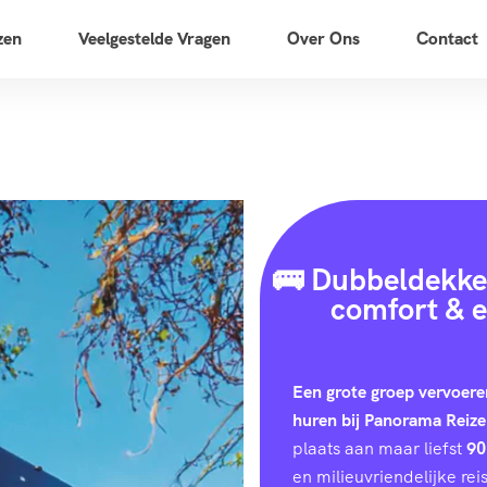
zen
Veelgestelde Vragen
Over Ons
Contact
🚌 Dubbeldekker
comfort & e
Een grote groep vervoere
huren bij Panorama Reize
plaats aan maar liefst
90
en milieuvriendelijke reis