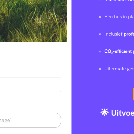
Eén bus in p
Inclusief
prof
CO₂-efficiënt 
Uitermate ges
🌟 Uitvo