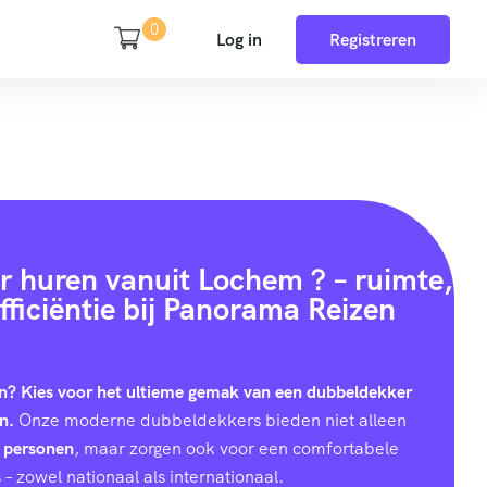
0
Log in
Registreren
 huren vanuit Lochem ? – ruimte,
fficiëntie bij Panorama Reizen
n? Kies voor het ultieme gemak van een dubbeldekker
n.
Onze moderne dubbeldekkers bieden niet alleen
 personen
, maar zorgen ook voor een comfortabele
 – zowel nationaal als internationaal.