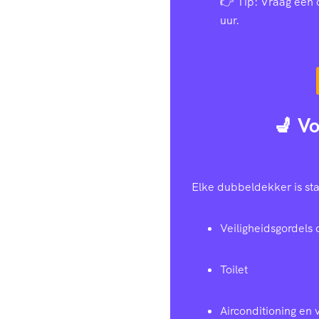
👉 Tip: Vraag een 
uur.
💺 Vo
Elke dubbeldekker is sta
Veiligheidsgordels 
Toilet
Airconditioning en