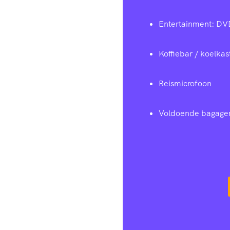
Entertainment: DV
Koffiebar / koelkas
Reismicrofoon
Voldoende bagage