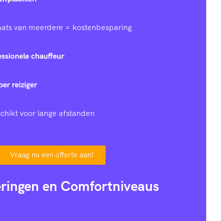
laats van meerdere = kostenbesparing
essionele chauffeur
per reiziger
chikt voor lange afstanden
Vraag nu een offerte aan!
eringen en Comfortniveaus