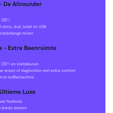
 – De Allrounder
 (30°)
airco, dvd, toilet en USB
 middellange reizen
s – Extra Beenruimte
 (35°) en voetsteunen
e reizen of dagtochten met extra comfort
st en koffiemachine
 Ultieme Luxe
xe fauteuils
a brede stoelen