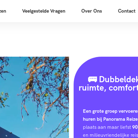
zen
Veelgestelde Vragen
Over Ons
Contact
🚌 Dubbeldek
ruimte, comfort
Een grote groep vervoere
huren bij Panorama Reize
plaats aan maar liefst
90
en milieuvriendelijke reis