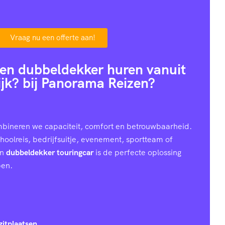
Vraag nu een offerte aan!
en dubbeldekker huren vanuit
ijk? bij Panorama Reizen?
bineren we capaciteit, comfort en betrouwbaarheid.
hoolreis, bedrijfsuitje, evenement, sportteam of
en
dubbeldekker touringcar
is de perfecte oplossing
pen.
zitplaatsen