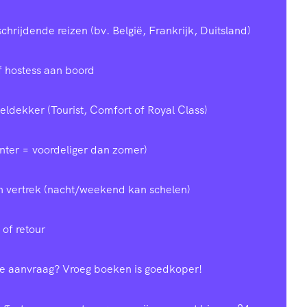
chrijdende reizen (bv. België, Frankrijk, Duitsland)
of hostess aan boord
ldekker (Tourist, Comfort of Royal Class)
inter = voordeliger dan zomer)
n vertrek (nacht/weekend kan schelen)
 of retour
te aanvraag? Vroeg boeken is goedkoper!