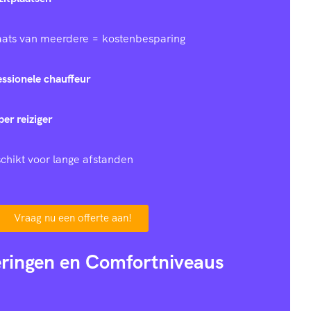
laats van meerdere = kostenbesparing
essionele chauffeur
per reiziger
chikt voor lange afstanden
Vraag nu een offerte aan!
eringen en Comfortniveaus