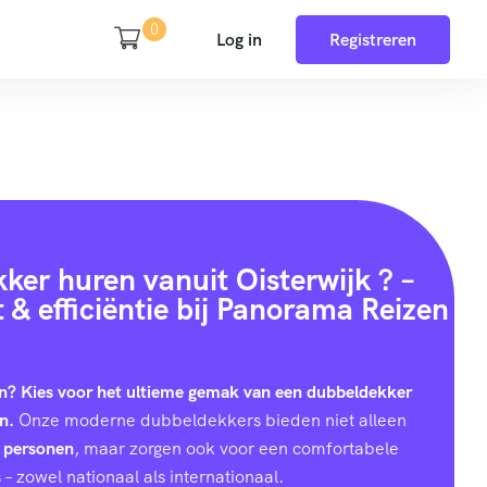
0
Log in
Registreren
ker huren vanuit Oisterwijk ? –
 & efficiëntie bij Panorama Reizen
n? Kies voor het ultieme gemak van een dubbeldekker
n.
Onze moderne dubbeldekkers bieden niet alleen
 personen
, maar zorgen ook voor een comfortabele
 – zowel nationaal als internationaal.