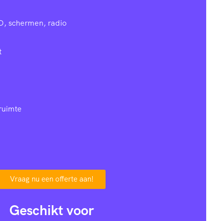
D, schermen, radio
t
ruimte
Vraag nu een offerte aan!
Geschikt voor