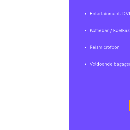
Entertainment: DV
Koffiebar / koelkas
Reismicrofoon
Voldoende bagage