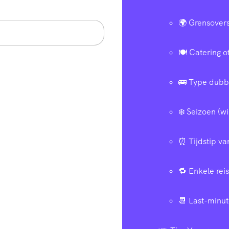
🌍 Grensovers
🍽️ Catering 
🚌 Type dubbe
❄️ Seizoen (w
⏰ Tijdstip va
🔁 Enkele reis
📆 Last-minu