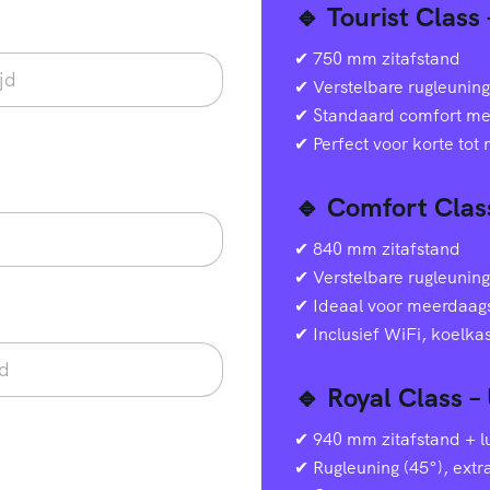
🔹 Tourist Class
✔ 750 mm zitafstand
✔ Verstelbare rugleuning
✔ Standaard comfort met 
✔ Perfect voor korte tot
🔹 Comfort Clas
✔ 840 mm zitafstand
✔ Verstelbare rugleuning
✔ Ideaal voor meerdaags
✔ Inclusief WiFi, koelka
🔹 Royal Class –
✔ 940 mm zitafstand + lu
✔ Rugleuning (45°), extr