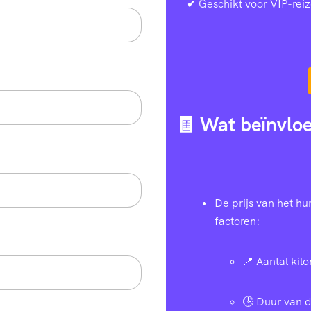
✔ Geschikt voor VIP-reiz
🧾 Wat beïnvloe
De prijs van het h
factoren:
📍 Aantal kil
🕒 Duur van d