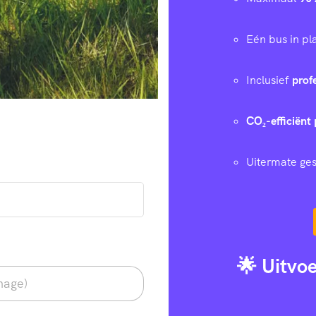
Eén bus in p
Inclusief
prof
CO₂-efficiënt 
Uitermate ges
🌟 Uitvo