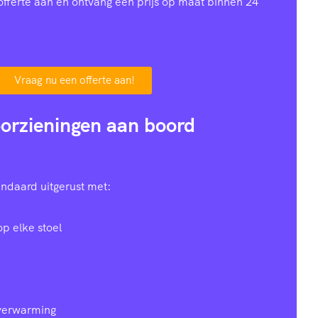
offerte aan en ontvang een prijs op maat binnen 24
Vraag nu een offerte aan!
orzieningen aan boord
ndaard uitgerust met:
op elke stoel
 verwarming