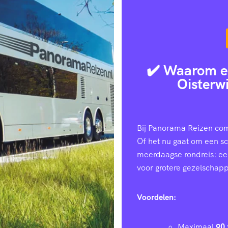
✔️ Waarom e
Oisterw
Bij Panorama Reizen com
Of het nu gaat om een sc
meerdaagse rondreis: e
voor grotere gezelschap
Voordelen:
Maximaal
90 