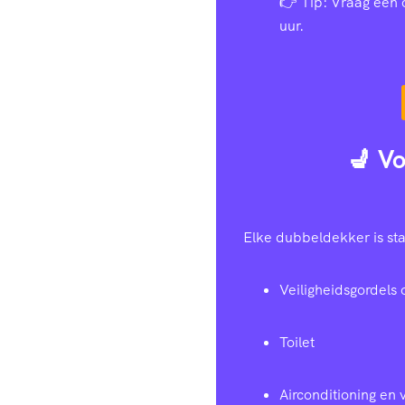
👉 Tip: Vraag een 
uur.
💺 Vo
Elke dubbeldekker is sta
Veiligheidsgordels 
Toilet
Airconditioning en