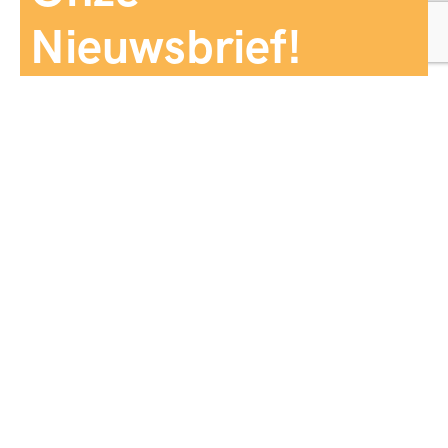
Nieuwsbrief!
Aanmelden
Panorama Reizen biedt een breed aanbod aan
reiservaringen, zorgvuldig georganiseerd en afgestemd
op jouw wensen, voor comfort, zekerheid en
onvergetelijke momenten.