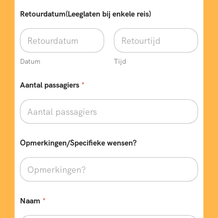
Retourdatum(Leeglaten bij enkele reis)
Datum
Tijd
*
Aantal passagiers
*
R
e
t
o
u
r
d
Opmerkingen/Specifieke wensen?
a
t
u
m
(
L
Naam
*
e
e