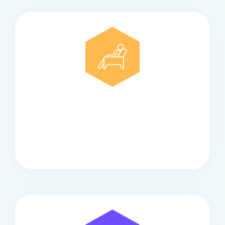
Comfort
Onze touringcars bieden comfort en stijl voor elke
groep, met ruime stoelen, airco en moderne
faciliteiten om ontspannen te reizen.