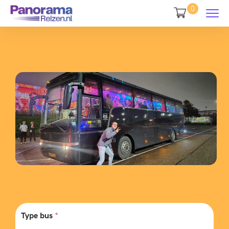
0
Type bus
*