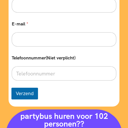
g
l
a
t
E-mail
*
e
n
w
e
n
s
Telefoonnummer(Niet verplicht)
e
n
?
Verzend
partybus huren voor 102
personen??