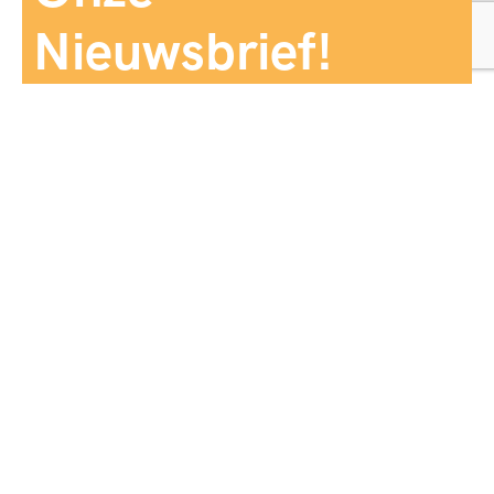
Nieuwsbrief!
Aanmelden
Panorama Reizen biedt een breed aanbod aan
reiservaringen, zorgvuldig georganiseerd en afgestemd
op jouw wensen, voor comfort, zekerheid en
onvergetelijke momenten.