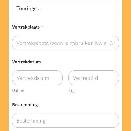
t
a
l
A
a
Vertrekplaats
*
n
t
a
l
E
-
Vertrekdatum
m
a
i
l
Datum
Tijd
Bestemming