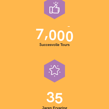
,
7
0
0
0
Succesvolle Tours
3
5
Jaren Ervaring