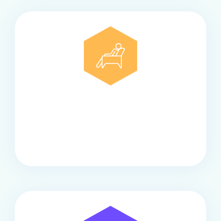
Comfort
Onze touringcars bieden comfort en stijl voor elke
groep, met ruime stoelen, airco en moderne
faciliteiten om ontspannen te reizen.