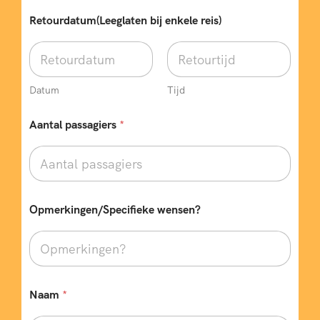
o
o
Retourdatum(Leeglaten bij enkele reis)
n
n
u
m
m
Datum
Tijd
e
r
Aantal passagiers
*
(
N
i
e
t
*
Opmerkingen/Specifieke wensen?
Naam
*