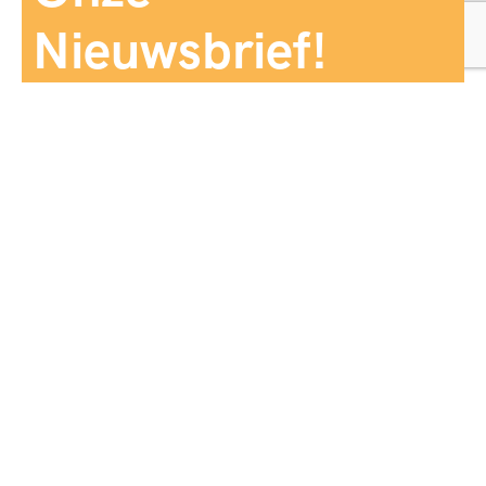
Nieuwsbrief!
Aanmelden
Panorama Reizen biedt een breed aanbod aan
reiservaringen, zorgvuldig georganiseerd en afgestemd
op jouw wensen, voor comfort, zekerheid en
onvergetelijke momenten.