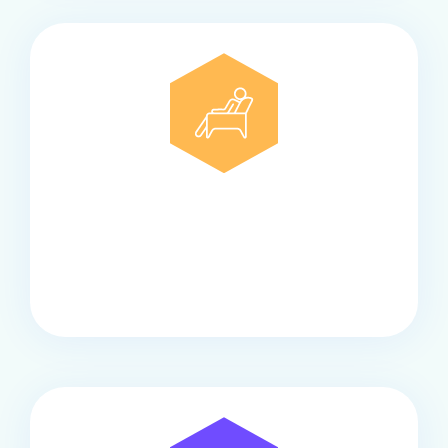
Comfort
Onze touringcars bieden comfort en stijl voor elke
groep, met ruime stoelen, airco en moderne
faciliteiten om ontspannen te reizen.