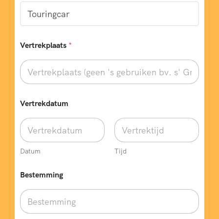
*
e
n
k
e
Vertrekplaats
*
l
e
Vertrekdatum
Datum
Tijd
Bestemming