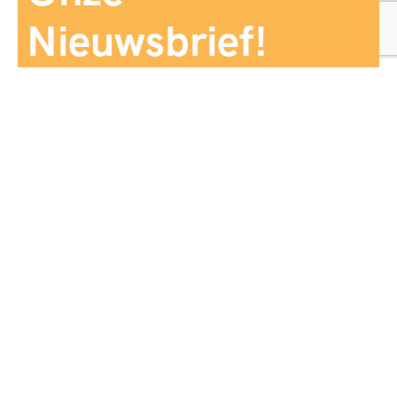
Nieuwsbrief!
Aanmelden
Panorama Reizen biedt een breed aanbod aan
reiservaringen, zorgvuldig georganiseerd en afgestemd
op jouw wensen, voor comfort, zekerheid en
onvergetelijke momenten.