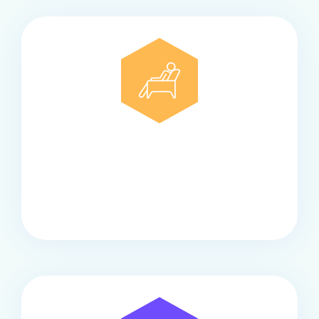
Comfort
Onze touringcars bieden comfort en stijl voor elke
groep, met ruime stoelen, airco en moderne
faciliteiten om ontspannen te reizen.