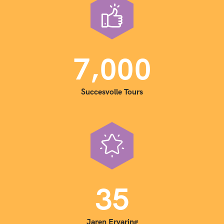
,
7
0
0
0
Succesvolle Tours
3
5
Jaren Ervaring