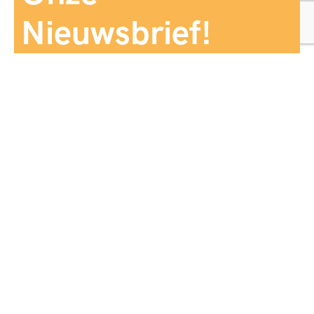
Nieuwsbrief!
Aanmelden
Panorama Reizen biedt een breed aanbod aan
reiservaringen, zorgvuldig georganiseerd en afgestemd
op jouw wensen, voor comfort, zekerheid en
onvergetelijke momenten.