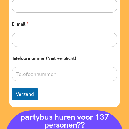
E-mail
*
p
Telefoonnummer(Niet verplicht)
a
s
s
a
g
i
e
Verzend
r
s
*
w
partybus huren voor 137
e
personen??
n