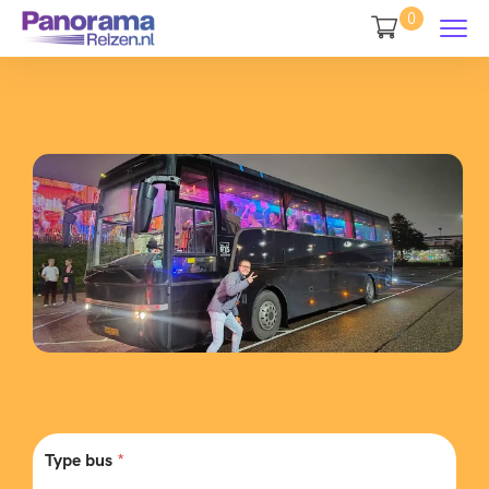
0
Type bus
*