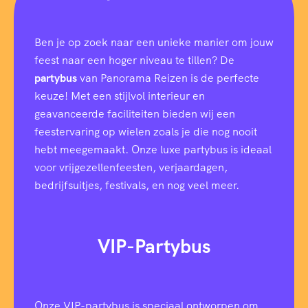
s
e
n
Ben je op zoek naar een unieke manier om jouw
?
feest naar een hoger niveau te tillen? De
partybus
van Panorama Reizen is de perfecte
keuze! Met een stijlvol interieur en
geavanceerde faciliteiten bieden wij een
feestervaring op wielen zoals je die nog nooit
hebt meegemaakt. Onze luxe partybus is ideaal
voor vrijgezellenfeesten, verjaardagen,
bedrijfsuitjes, festivals, en nog veel meer.
VIP-Partybus
Onze VIP-partybus is speciaal ontworpen om