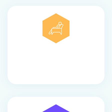
Comfort
Onze touringcars bieden comfort en stijl voor elke
groep, met ruime stoelen, airco en moderne
faciliteiten om ontspannen te reizen.