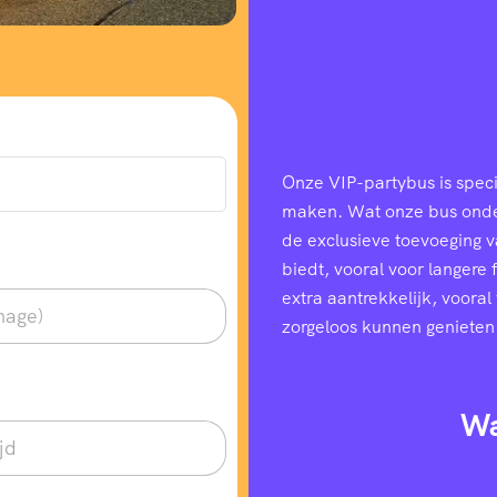
Onze VIP-partybus is speci
maken. Wat onze bus onders
de exclusieve toevoeging 
biedt, vooral voor langere
extra aantrekkelijk, voora
zorgeloos kunnen genieten
Wa