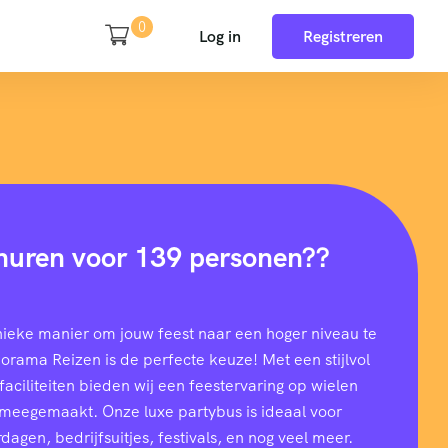
0
Log in
Registreren
huren voor 139 personen??
nieke manier om jouw feest naar een hoger niveau te
rama Reizen is de perfecte keuze! Met een stijlvol
aciliteiten bieden wij een feestervaring op wielen
t meegemaakt. Onze luxe partybus is ideaal voor
dagen, bedrijfsuitjes, festivals, en nog veel meer.