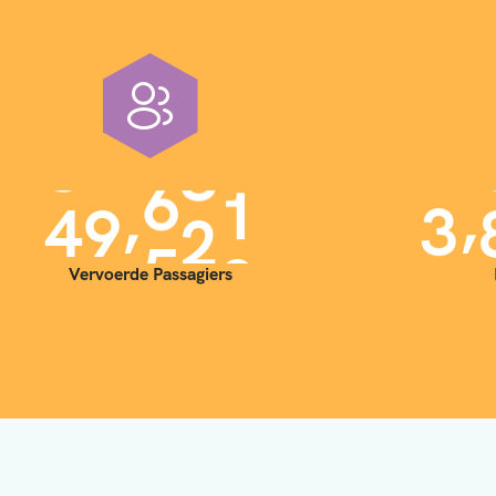
,
,
4
0
0
0
0
3
Vervoerde Passagiers