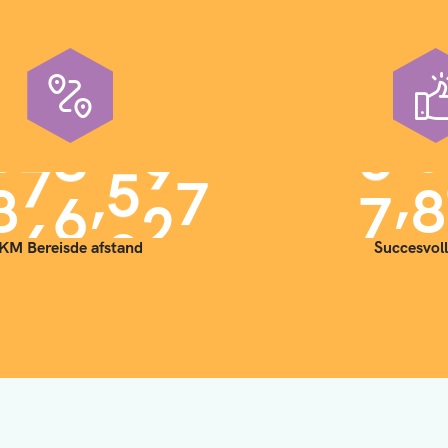
,
,
9
0
0
0
0
0
7
0
KM Bereisde afstand
Succesvoll