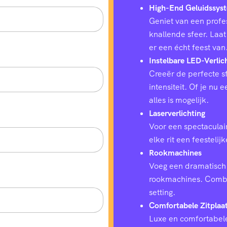
High-End Geluidssys
Geniet van een profes
knallende sfeer. Laat
er een écht feest van
Instelbare LED-Verlic
Creeër de perfecte sf
intensiteit. Of je nu
alles is mogelijk.
Laserverlichting
Voor een spectaculair
elke rit een feestelij
Rookmachines
Voeg een dramatisch 
rookmachines. Combin
setting.
Comfortabele Zitplaa
Luxe en comfortabele