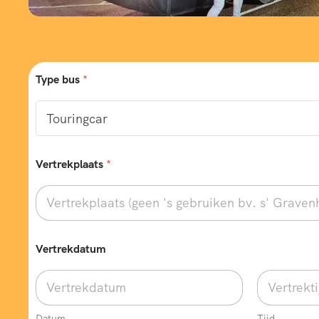
Type bus
*
Vertrekplaats
*
Vertrekdatum
Datum
Tijd