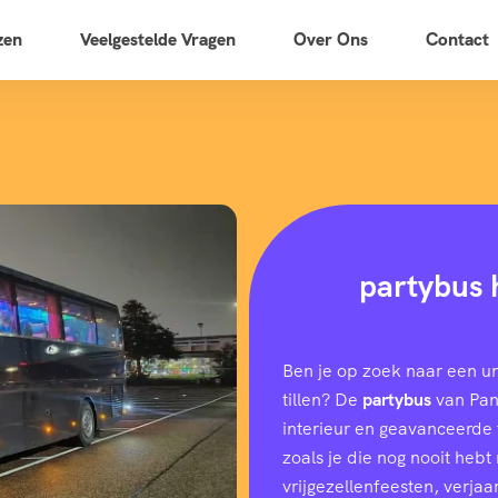
zen
Veelgestelde Vragen
Over Ons
Contact
partybus 
Ben je op zoek naar een u
tillen? De
partybus
van Pano
interieur en geavanceerde f
zoals je die nog nooit heb
vrijgezellenfeesten, verjaar