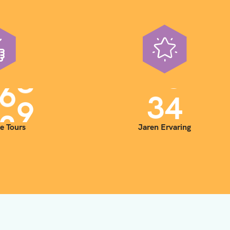
0
0
3
5
e Tours
Jaren Ervaring