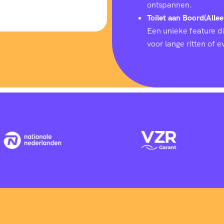
ontspannen.
Toilet aan Boord(Allee
Een unieke feature d
voor lange ritten of