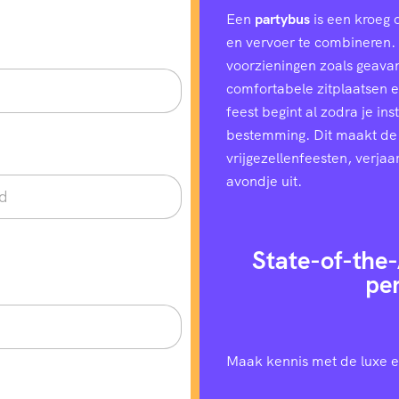
Een
partybus
is een kroeg 
en vervoer te combineren. H
voorzieningen zoals geavan
comfortabele zitplaatsen e
feest begint al zodra je in
bestemming. Dit maakt de
vrijgezellenfeesten, verjaa
avondje uit.
State-of-the-
pe
Maak kennis met de luxe e