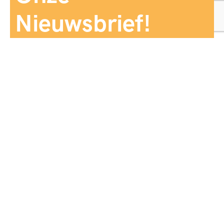
Nieuwsbrief!
Aanmelden
Panorama Reizen biedt een breed aanbod aan
reiservaringen, zorgvuldig georganiseerd en afgestemd
op jouw wensen, voor comfort, zekerheid en
onvergetelijke momenten.