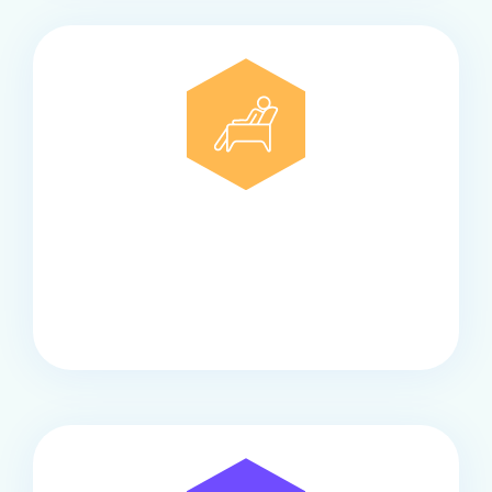
Comfort
Onze touringcars bieden comfort en stijl voor elke
groep, met ruime stoelen, airco en moderne
faciliteiten om ontspannen te reizen.