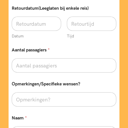
Retourdatum(Leeglaten bij enkele reis)
Datum
Tijd
Aantal passagiers
*
Opmerkingen/Specifieke wensen?
p
Naam
*
a
s