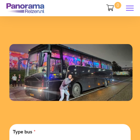
0
Type bus
*