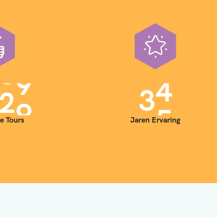
0
0
3
5
e Tours
Jaren Ervaring