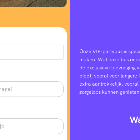
Onze VIP-partybus is speci
maken. Wat onze bus onders
de exclusieve toevoeging 
biedt, vooral voor langere
extra aantrekkelijk, voora
zorgeloos kunnen genieten
Wa