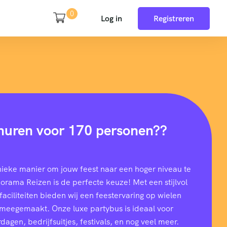
0
Log in
Registreren
huren voor 170 personen??
nieke manier om jouw feest naar een hoger niveau te
rama Reizen is de perfecte keuze! Met een stijlvol
aciliteiten bieden wij een feestervaring op wielen
t meegemaakt. Onze luxe partybus is ideaal voor
dagen, bedrijfsuitjes, festivals, en nog veel meer.