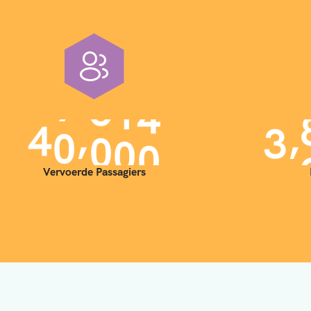
,
,
4
0
0
0
0
3
Vervoerde Passagiers