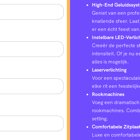
High-End Geluidssys
Geniet van een profes
knallende sfeer. Laat
er een écht feest van
Instelbare LED-Verlic
Creeër de perfecte sf
intensiteit. Of je nu
alles is mogelijk.
Laserverlichting
Voor een spectaculair
elke rit een feestelij
Rookmachines
Voeg een dramatisch 
rookmachines. Combin
setting.
Comfortabele Zitplaa
Luxe en comfortabele