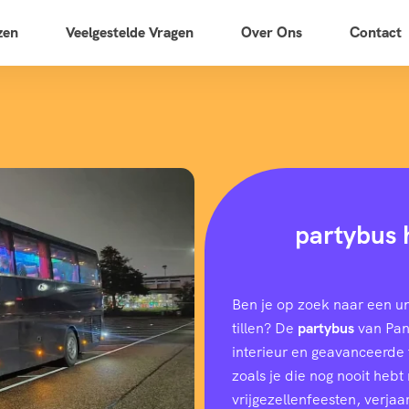
zen
Veelgestelde Vragen
Over Ons
Contact
partybus 
Ben je op zoek naar een u
tillen? De
partybus
van Pano
interieur en geavanceerde f
zoals je die nog nooit heb
vrijgezellenfeesten, verjaar