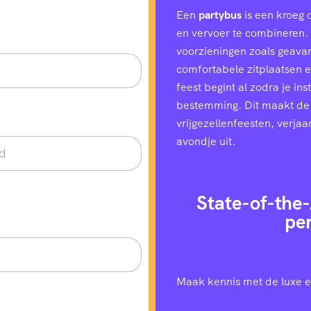
Een
partybus
is een kroeg 
en vervoer te combineren. H
voorzieningen zoals geavan
comfortabele zitplaatsen e
feest begint al zodra je in
bestemming. Dit maakt de
vrijgezellenfeesten, verjaa
avondje uit.
State-of-the-
pe
Maak kennis met de luxe e