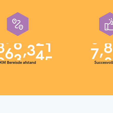
,
,
9
0
0
0
0
0
7
0
KM Bereisde afstand
Succesvoll