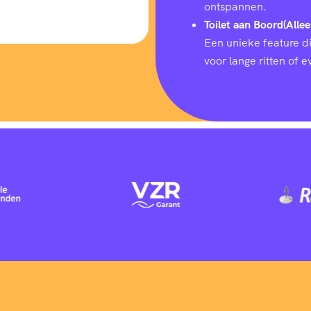
ontspannen.
Toilet aan Boord(Allee
Een unieke feature d
voor lange ritten of