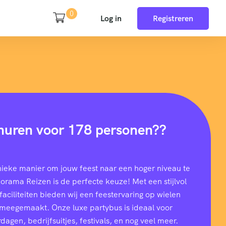
0
Log in
Registreren
huren voor 178 personen??
nieke manier om jouw feest naar een hoger niveau te
rama Reizen is de perfecte keuze! Met een stijlvol
aciliteiten bieden wij een feestervaring op wielen
t meegemaakt. Onze luxe partybus is ideaal voor
dagen, bedrijfsuitjes, festivals, en nog veel meer.