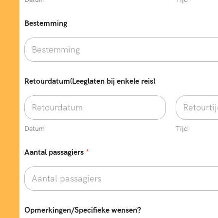
Bestemming
Retourdatum(Leeglaten bij enkele reis)
Datum
Tijd
A
Aantal passagiers
*
a
n
t
a
l
r
e
Opmerkingen/Specifieke wensen?