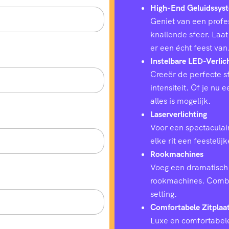
High-End Geluidssys
Geniet van een profes
knallende sfeer. Laat
er een écht feest van
Instelbare LED-Verlic
Creeër de perfecte sf
intensiteit. Of je nu
alles is mogelijk.
Laserverlichting
Voor een spectaculair
elke rit een feestelij
Rookmachines
Voeg een dramatisch 
rookmachines. Combin
setting.
Comfortabele Zitplaa
Luxe en comfortabele