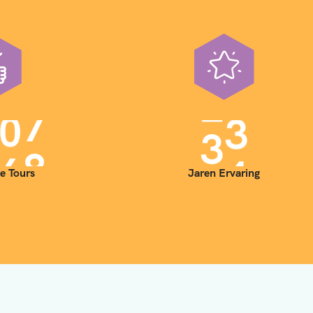
0
0
3
5
e Tours
Jaren Ervaring