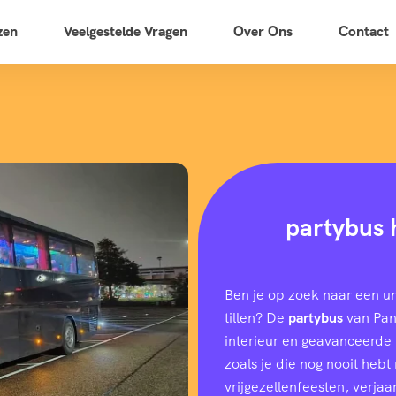
zen
Veelgestelde Vragen
Over Ons
Contact
partybus 
Ben je op zoek naar een u
tillen? De
partybus
van Pano
interieur en geavanceerde f
zoals je die nog nooit heb
vrijgezellenfeesten, verjaar