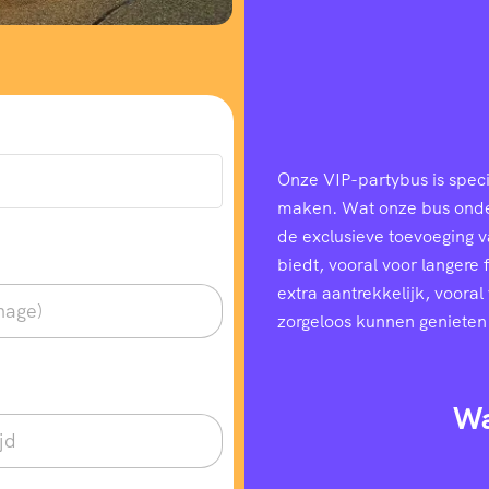
Onze VIP-partybus is speci
maken. Wat onze bus onders
de exclusieve toevoeging 
biedt, vooral voor langere
extra aantrekkelijk, voora
zorgeloos kunnen genieten
Wa