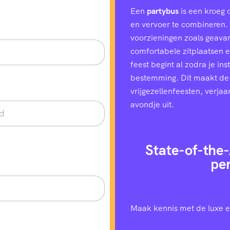
Een
partybus
is een kroeg 
en vervoer te combineren. H
voorzieningen zoals geavan
comfortabele zitplaatsen e
feest begint al zodra je in
bestemming. Dit maakt de
vrijgezellenfeesten, verjaa
avondje uit.
State-of-the-
pe
Maak kennis met de luxe e