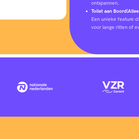
ontspannen.
Toilet aan Boord(Allee
Een unieke feature d
voor lange ritten of