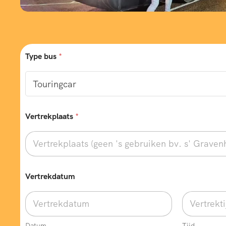
Type bus
*
Vertrekplaats
*
Vertrekdatum
Datum
Tijd