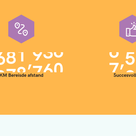
,
,
9
0
0
0
0
0
7
0
KM Bereisde afstand
Succesvoll