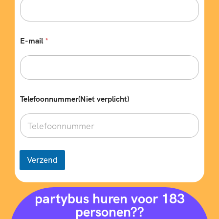
E-mail
*
*
Telefoonnummer(Niet verplicht)
p
a
s
s
a
g
i
Verzend
e
r
s
r
partybus huren voor 183
e
personen??
i