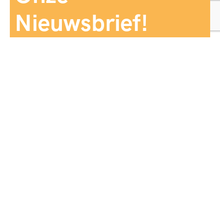
Nieuwsbrief!
Aanmelden
Panorama Reizen biedt een breed aanbod aan
reiservaringen, zorgvuldig georganiseerd en afgestemd
op jouw wensen, voor comfort, zekerheid en
onvergetelijke momenten.