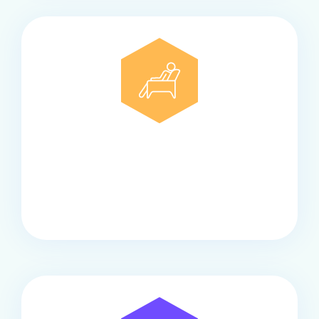
Comfort
Onze touringcars bieden comfort en stijl voor elke
groep, met ruime stoelen, airco en moderne
faciliteiten om ontspannen te reizen.