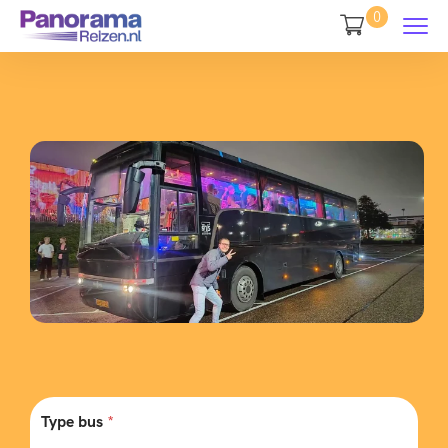
0
Type bus
*