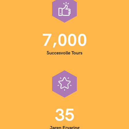
,
7
0
0
0
Succesvolle Tours
3
5
Jaren Ervaring