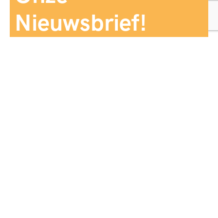
Nieuwsbrief!
Aanmelden
Panorama Reizen biedt een breed aanbod aan
reiservaringen, zorgvuldig georganiseerd en afgestemd
op jouw wensen, voor comfort, zekerheid en
onvergetelijke momenten.