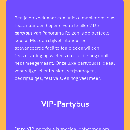
n
g
V
Ben je op zoek naar een unieke manier om jouw
e
r
feest naar een hoger niveau te tillen? De
t
partybus
van Panorama Reizen is de perfecte
r
e
keuze! Met een stijlvol interieur en
k
geavanceerde faciliteiten bieden wij een
p
feestervaring op wielen zoals je die nog nooit
l
a
hebt meegemaakt. Onze luxe partybus is ideaal
a
voor vrijgezellenfeesten, verjaardagen,
t
bedrijfsuitjes, festivals, en nog veel meer.
s
VIP-Partybus
Onze VIP-partybus is speciaal ontworpen om