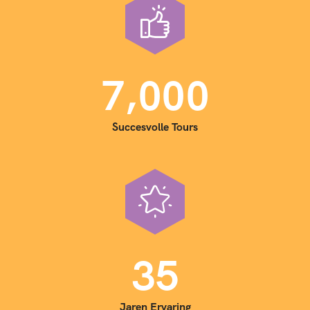
,
7
0
0
0
Succesvolle Tours
3
5
Jaren Ervaring