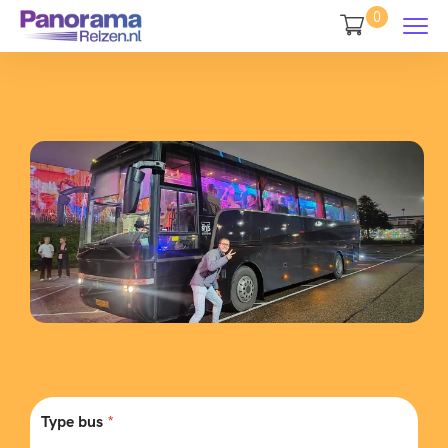
0
Type bus
*