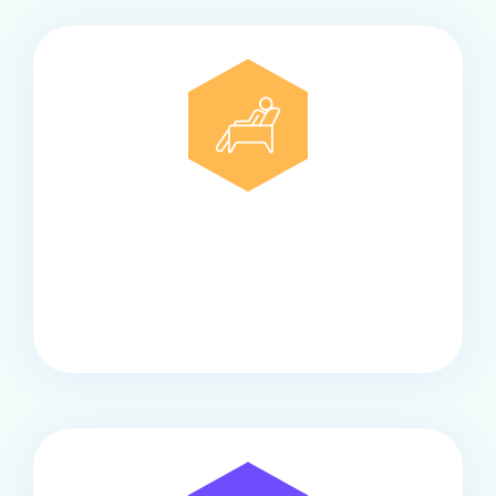
Comfort
Onze touringcars bieden comfort en stijl voor elke
groep, met ruime stoelen, airco en moderne
faciliteiten om ontspannen te reizen.