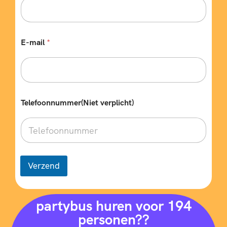
E-mail
*
e
Telefoonnummer(Niet verplicht)
n
k
e
l
e
B
e
Verzend
s
t
e
m
partybus huren voor 194
m
personen??
i