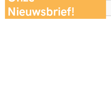
Nieuwsbrief!
Aanmelden
Panorama Reizen biedt een breed aanbod aan
reiservaringen, zorgvuldig georganiseerd en afgestemd
op jouw wensen, voor comfort, zekerheid en
onvergetelijke momenten.