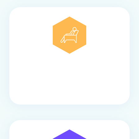
Comfort
Onze touringcars bieden comfort en stijl voor elke
groep, met ruime stoelen, airco en moderne
faciliteiten om ontspannen te reizen.