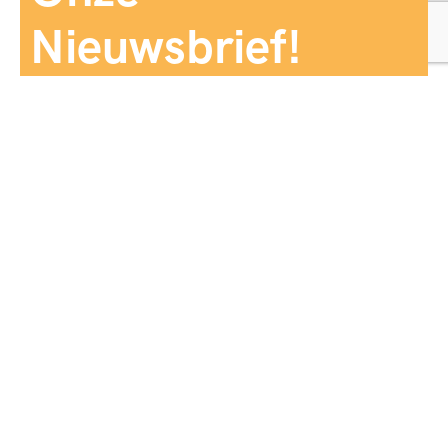
Nieuwsbrief!
Aanmelden
Panorama Reizen biedt een breed aanbod aan
reiservaringen, zorgvuldig georganiseerd en afgestemd
op jouw wensen, voor comfort, zekerheid en
onvergetelijke momenten.