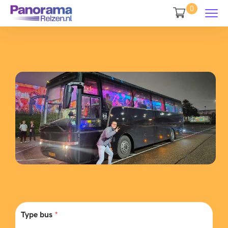
0
Type bus
*