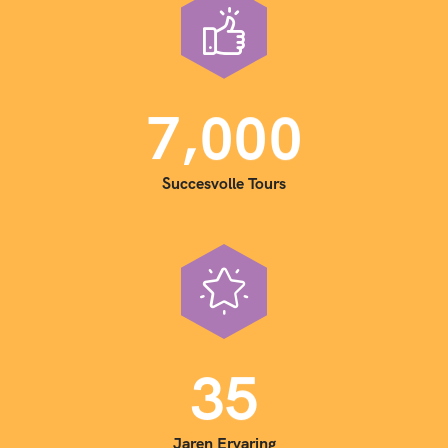
,
7
0
0
0
Succesvolle Tours
3
5
Jaren Ervaring