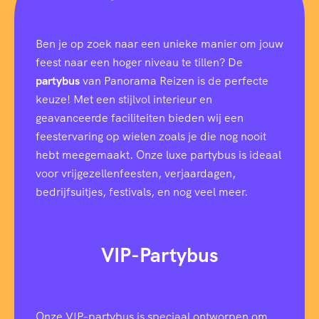
i
f
i
Ben je op zoek naar een unieke manier om jouw
e
k
feest naar een hoger niveau te tillen? De
e
partybus
van Panorama Reizen is de perfecte
keuze! Met een stijlvol interieur en
geavanceerde faciliteiten bieden wij een
feestervaring op wielen zoals je die nog nooit
hebt meegemaakt. Onze luxe partybus is ideaal
voor vrijgezellenfeesten, verjaardagen,
bedrijfsuitjes, festivals, en nog veel meer.
VIP-Partybus
Onze VIP-partybus is speciaal ontworpen om