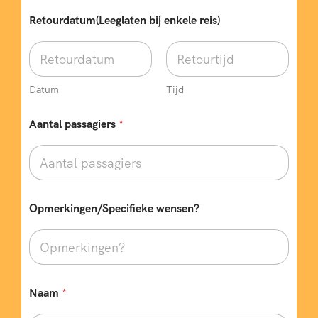
R
Retourdatum(Leeglaten bij enkele reis)
e
t
o
u
r
d
Datum
Tijd
a
t
Aantal passagiers
*
u
m
(
L
e
e
Opmerkingen/Specifieke wensen?
g
l
a
t
e
n
p
Naam
*
a