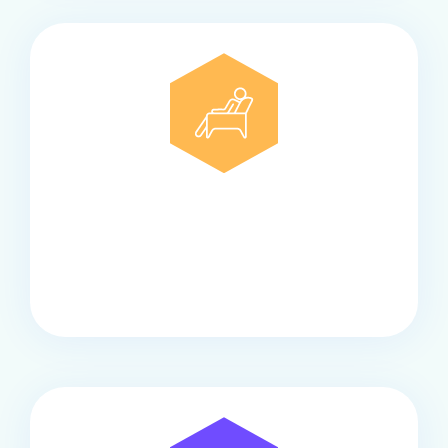
Comfort
Onze touringcars bieden comfort en stijl voor elke
groep, met ruime stoelen, airco en moderne
faciliteiten om ontspannen te reizen.