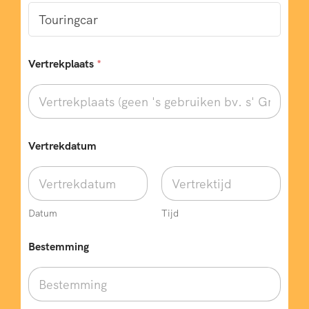
t
a
l
T
y
Vertrekplaats
*
p
e
e
n
k
e
Vertrekdatum
l
e
Datum
Tijd
Bestemming