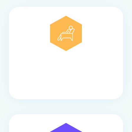
Comfort
Onze touringcars bieden comfort en stijl voor elke
groep, met ruime stoelen, airco en moderne
faciliteiten om ontspannen te reizen.