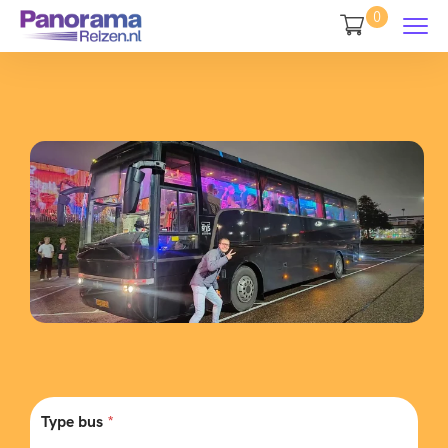
0
Type bus
*