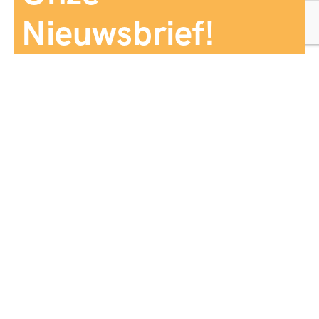
Nieuwsbrief!
Aanmelden
Panorama Reizen biedt een breed aanbod aan
reiservaringen, zorgvuldig georganiseerd en afgestemd
op jouw wensen, voor comfort, zekerheid en
onvergetelijke momenten.