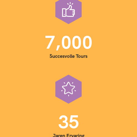
,
7
0
0
0
Succesvolle Tours
3
5
Jaren Ervaring