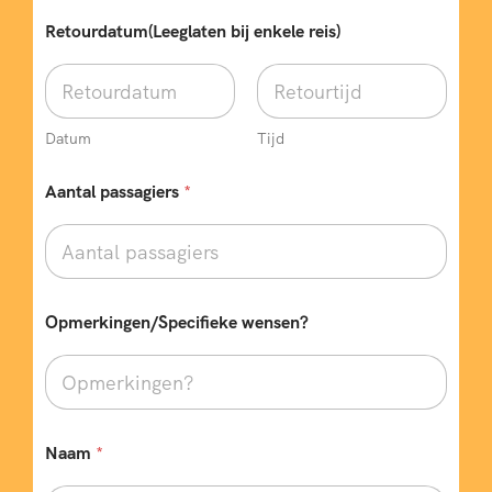
t
r
Retourdatum(Leeglaten bij enkele reis)
e
k
d
a
t
Datum
Tijd
u
m
Aantal passagiers
*
p
a
s
s
a
g
i
Opmerkingen/Specifieke wensen?
e
r
s
Naam
*