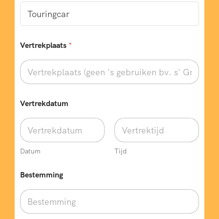
Vertrekplaats
*
Vertrekdatum
Datum
Tijd
b
Bestemming
u
s
V
e
r