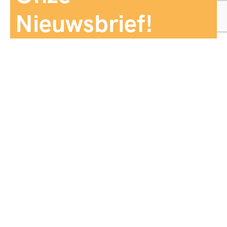
Nieuwsbrief!
Aanmelden
Panorama Reizen biedt een breed aanbod aan
reiservaringen, zorgvuldig georganiseerd en afgestemd
op jouw wensen, voor comfort, zekerheid en
onvergetelijke momenten.