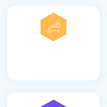
Comfort
Onze touringcars bieden comfort en stijl voor elke
groep, met ruime stoelen, airco en moderne
faciliteiten om ontspannen te reizen.