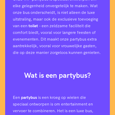
c
elke gelegenheid onvergetelijk te maken. Wat
i
f
onze bus onderscheidt, is niet alleen de luxe
i
uitstraling, maar ook de exclusieve toevoeging
e
van een
toilet
– een zeldzame faciliteit die
k
e
comfort biedt, vooral voor langere feesten of
evenementen. Dit maakt onze partybus extra
aantrekkelijk, vooral voor vrouwelijke gasten,
die op deze manier zorgeloos kunnen genieten.
Wat is een partybus?
Een
partybus
is een kroeg op wielen die
speciaal ontworpen is om entertainment en
vervoer te combineren. Het is een luxe bus,