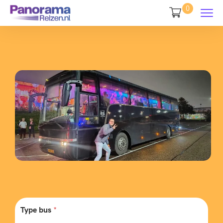
0
Type bus
*