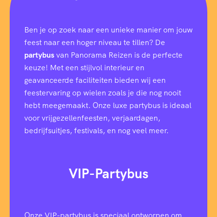
e
r
p
l
Ben je op zoek naar een unieke manier om jouw
i
feest naar een hoger niveau te tillen? De
c
partybus
van Panorama Reizen is de perfecte
h
t
keuze! Met een stijlvol interieur en
)
geavanceerde faciliteiten bieden wij een
O
p
feestervaring op wielen zoals je die nog nooit
m
hebt meegemaakt. Onze luxe partybus is ideaal
e
voor vrijgezellenfeesten, verjaardagen,
r
k
bedrijfsuitjes, festivals, en nog veel meer.
i
n
g
e
VIP-Partybus
n
/
S
p
e
Onze VIP-partybus is speciaal ontworpen om