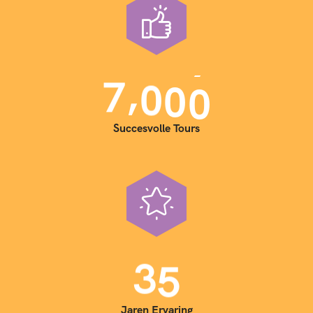
,
7
0
0
0
Succesvolle Tours
3
5
Jaren Ervaring