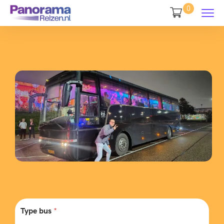
0
Type bus
*