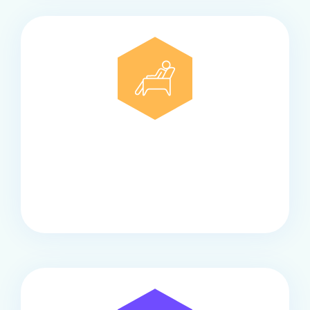
Comfort
Onze touringcars bieden comfort en stijl voor elke
groep, met ruime stoelen, airco en moderne
faciliteiten om ontspannen te reizen.