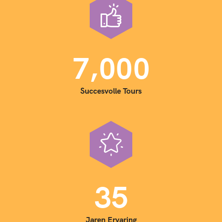
,
7
0
0
0
Succesvolle Tours
3
5
Jaren Ervaring