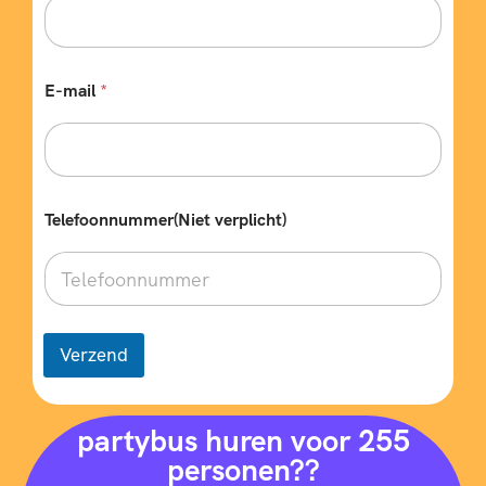
N
E-mail
*
a
a
m
b
i
j
w
Telefoonnummer(Niet verplicht)
e
n
s
e
n
?
Verzend
partybus huren voor 255
personen??