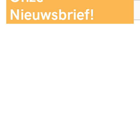
Nieuwsbrief!
Aanmelden
Panorama Reizen biedt een breed aanbod aan
reiservaringen, zorgvuldig georganiseerd en afgestemd
op jouw wensen, voor comfort, zekerheid en
onvergetelijke momenten.