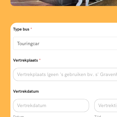
Type bus
*
Vertrekplaats
*
Vertrekdatum
Datum
Tijd