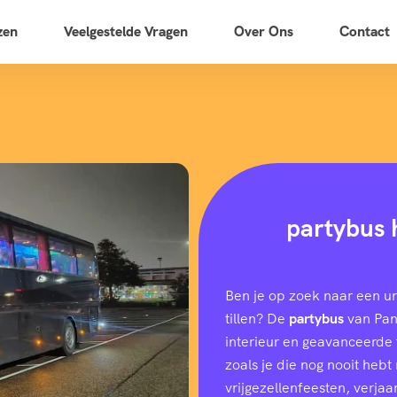
zen
Veelgestelde Vragen
Over Ons
Contact
partybus 
Ben je op zoek naar een u
tillen? De
partybus
van Pano
interieur en geavanceerde f
zoals je die nog nooit heb
vrijgezellenfeesten, verjaar