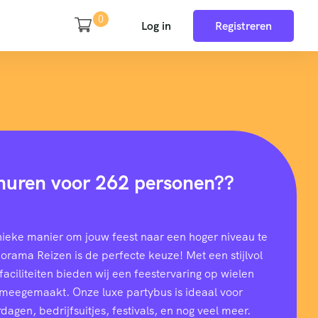
0
Log in
Registreren
huren voor 262 personen??
nieke manier om jouw feest naar een hoger niveau te
rama Reizen is de perfecte keuze! Met een stijlvol
aciliteiten bieden wij een feestervaring op wielen
t meegemaakt. Onze luxe partybus is ideaal voor
dagen, bedrijfsuitjes, festivals, en nog veel meer.