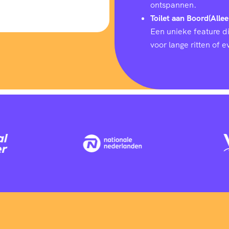
ontspannen.
Toilet aan Boord(Allee
Een unieke feature d
voor lange ritten of