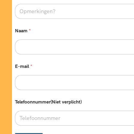
Naam
*
E-mail
*
B
Telefoonnummer(Niet verplicht)
e
s
t
e
m
m