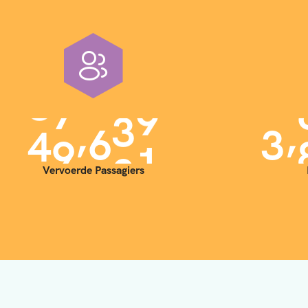
,
,
4
0
0
0
0
3
Vervoerde Passagiers