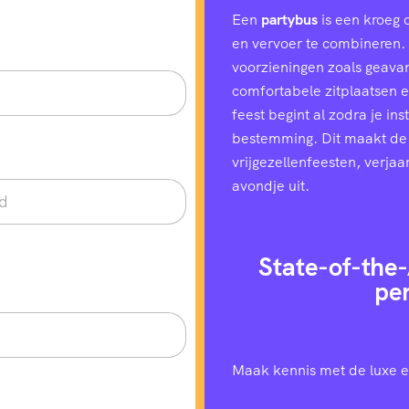
Een
partybus
is een kroeg 
en vervoer te combineren. H
voorzieningen zoals geavan
comfortabele zitplaatsen e
feest begint al zodra je in
bestemming. Dit maakt de
vrijgezellenfeesten, verjaa
avondje uit.
State-of-the-
pe
Maak kennis met de luxe e