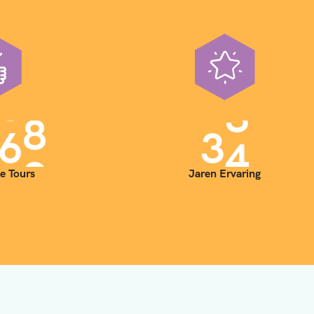
0
0
3
5
e Tours
Jaren Ervaring