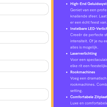
High-End Geluidssys
Geniet van een profes
knallende sfeer. Laat
er een écht feest van
Instelbare LED-Verlic
Creeër de perfecte sf
intensiteit. Of je nu
alles is mogelijk.
Laserverlichting
Voor een spectaculair
elke rit een feestelij
Rookmachines
Voeg een dramatisch 
rookmachines. Combin
setting.
Comfortabele Zitplaa
Luxe en comfortabele