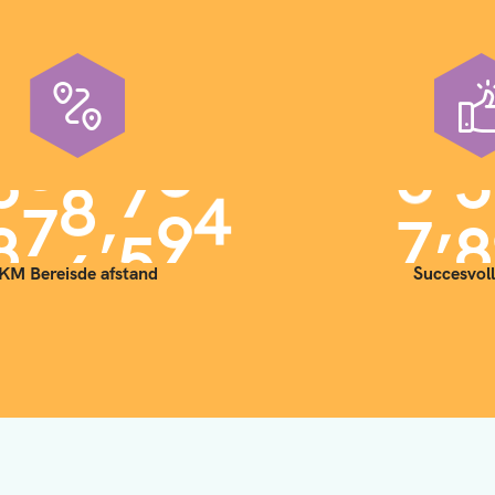
,
,
9
0
0
0
0
0
7
0
KM Bereisde afstand
Succesvoll