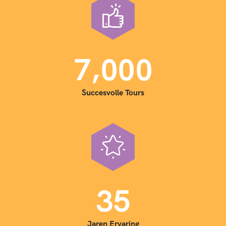
,
7
0
0
0
Succesvolle Tours
3
5
Jaren Ervaring