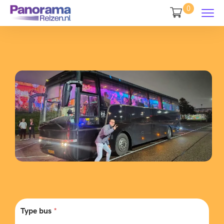
0
Type bus
*