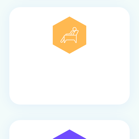
Comfort
Onze touringcars bieden comfort en stijl voor elke
groep, met ruime stoelen, airco en moderne
faciliteiten om ontspannen te reizen.