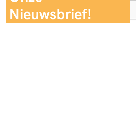
Nieuwsbrief!
Aanmelden
Panorama Reizen biedt een breed aanbod aan
reiservaringen, zorgvuldig georganiseerd en afgestemd
op jouw wensen, voor comfort, zekerheid en
onvergetelijke momenten.