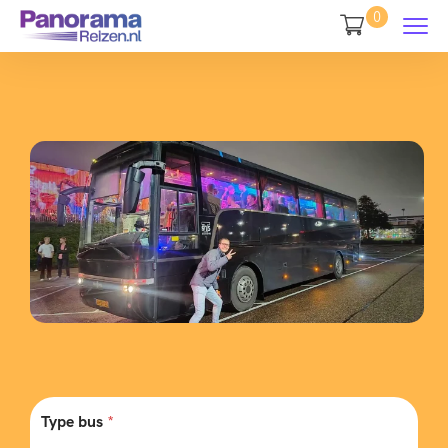
0
Type bus
*