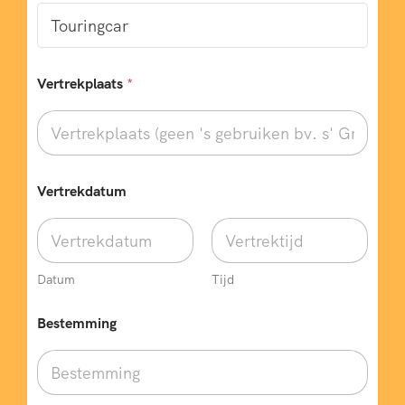
Vertrekplaats
*
B
Vertrekdatum
e
s
t
e
m
m
Datum
Tijd
i
n
Bestemming
g
N
a
a
m