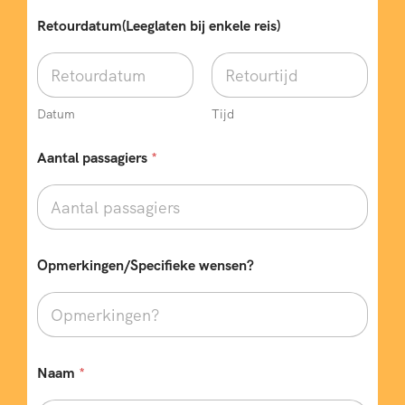
R
Retourdatum(Leeglaten bij enkele reis)
e
t
o
u
r
Datum
Tijd
d
a
t
Aantal passagiers
*
u
m
(
L
e
e
Opmerkingen/Specifieke wensen?
g
l
a
t
e
n
Naam
*