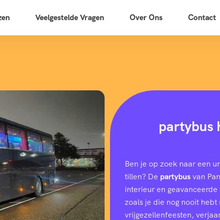
zen
Veelgestelde Vragen
Over Ons
Contact
partybus 
Ben je op zoek naar een u
tillen? De
partybus
van Pano
interieur en geavanceerde f
zoals je die nog nooit heb
vrijgezellenfeesten, verjaar