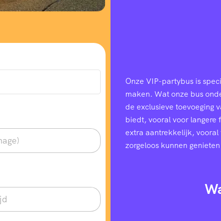
Onze VIP-partybus is speci
maken. Wat onze bus onders
de exclusieve toevoeging 
biedt, vooral voor langere
extra aantrekkelijk, voora
zorgeloos kunnen genieten
Wa