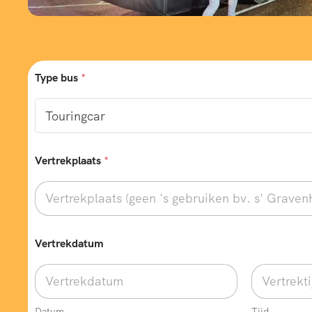
Type bus
*
*
Vertrekplaats
*
*
*
Vertrekdatum
Datum
Tijd