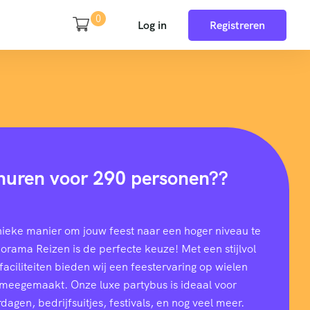
0
Log in
Registreren
huren voor 290 personen??
nieke manier om jouw feest naar een hoger niveau te
rama Reizen is de perfecte keuze! Met een stijlvol
aciliteiten bieden wij een feestervaring op wielen
t meegemaakt. Onze luxe partybus is ideaal voor
dagen, bedrijfsuitjes, festivals, en nog veel meer.