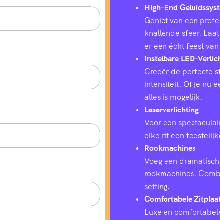
High-End Geluidssys
Geniet van een profes
knallende sfeer. Laat
er een écht feest van
Instelbare LED-Verlic
Creeër de perfecte sf
intensiteit. Of je nu
alles is mogelijk.
Laserverlichting
Voor een spectaculair
elke rit een feestelij
Rookmachines
Voeg een dramatisch 
rookmachines. Combin
setting.
Comfortabele Zitplaa
Luxe en comfortabele