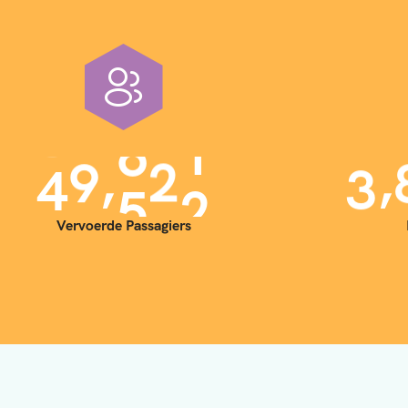
,
,
4
0
0
0
0
3
Vervoerde Passagiers