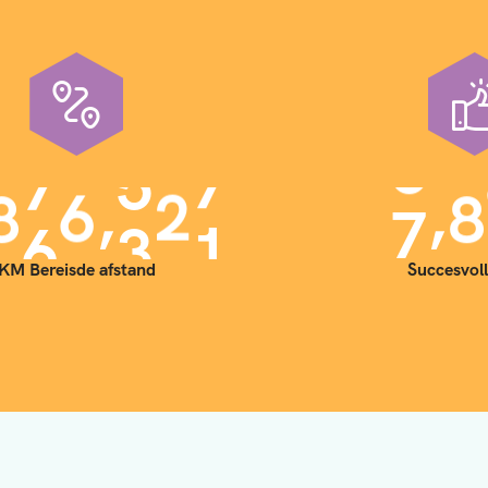
,
,
9
0
0
0
0
0
7
0
KM Bereisde afstand
Succesvoll