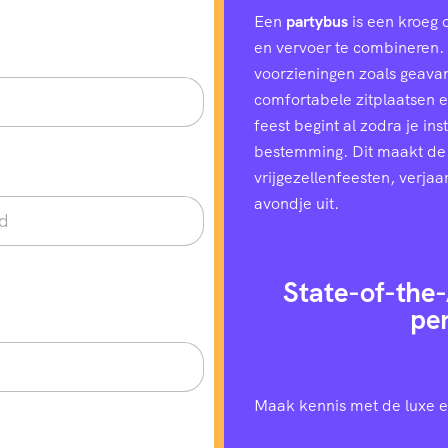
Een
partybus
is een kroeg 
en vervoer te combineren. H
voorzieningen zoals geavan
comfortabele zitplaatsen e
feest begint al zodra je in
bestemming. Dit maakt de
vrijgezellenfeesten, verjaa
avondje uit.
State-of-the-
pe
Maak kennis met de luxe e