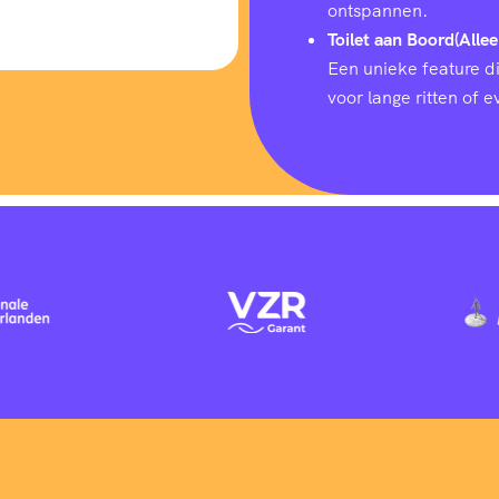
ontspannen.
Toilet aan Boord(Allee
Een unieke feature d
voor lange ritten of