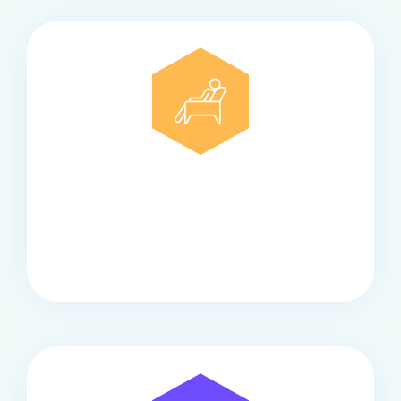
Comfort
Onze touringcars bieden comfort en stijl voor elke
groep, met ruime stoelen, airco en moderne
faciliteiten om ontspannen te reizen.