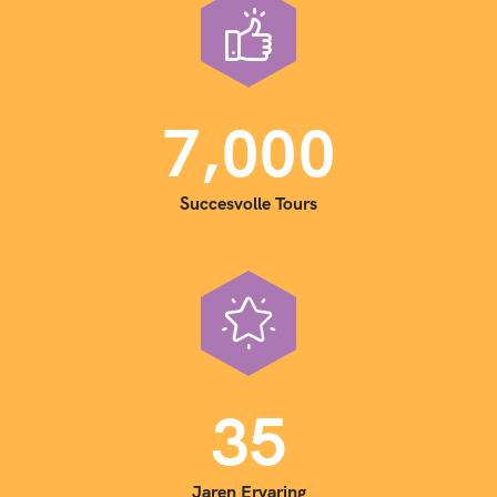
,
7
0
0
0
Succesvolle Tours
3
5
Jaren Ervaring