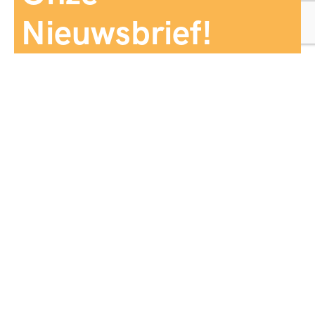
Nieuwsbrief!
Aanmelden
Panorama Reizen biedt een breed aanbod aan
reiservaringen, zorgvuldig georganiseerd en afgestemd
op jouw wensen, voor comfort, zekerheid en
onvergetelijke momenten.