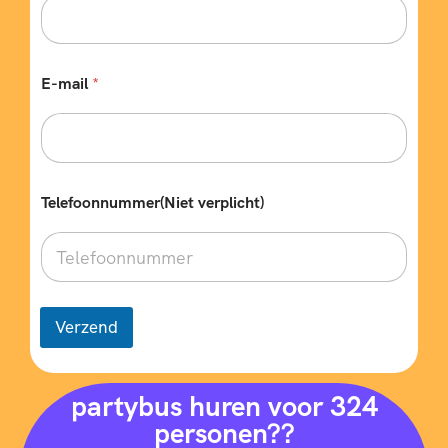
e
E-mail
*
Telefoonnummer(Niet verplicht)
Verzend
partybus huren voor 324
personen??