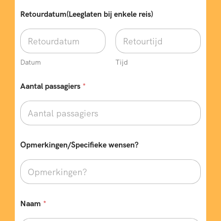
*
Retourdatum(Leeglaten bij enkele reis)
*
O
p
m
e
r
Datum
Tijd
k
i
Aantal passagiers
*
n
g
e
n
/
S
Opmerkingen/Specifieke wensen?
p
e
c
i
f
i
e
Naam
*
k