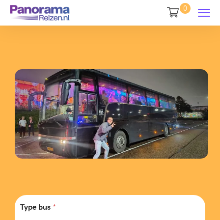
0
Type bus
*