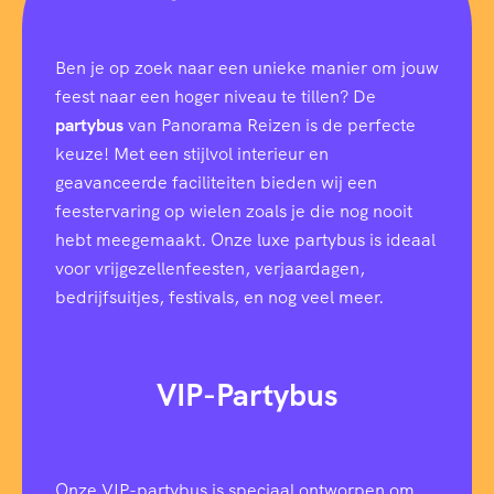
i
e
t
r
Ben je op zoek naar een unieke manier om jouw
e
feest naar een hoger niveau te tillen? De
i
partybus
van Panorama Reizen is de perfecte
s
)
keuze! Met een stijlvol interieur en
geavanceerde faciliteiten bieden wij een
feestervaring op wielen zoals je die nog nooit
hebt meegemaakt. Onze luxe partybus is ideaal
voor vrijgezellenfeesten, verjaardagen,
bedrijfsuitjes, festivals, en nog veel meer.
VIP-Partybus
Onze VIP-partybus is speciaal ontworpen om