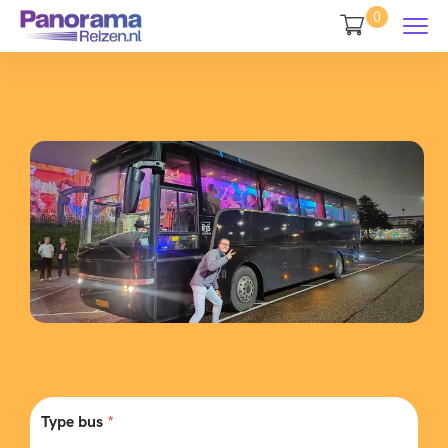
0
Type bus
*