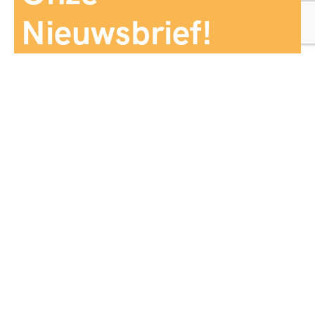
Nieuwsbrief!
Aanmelden
Panorama Reizen biedt een breed aanbod aan
reiservaringen, zorgvuldig georganiseerd en afgestemd
op jouw wensen, voor comfort, zekerheid en
onvergetelijke momenten.