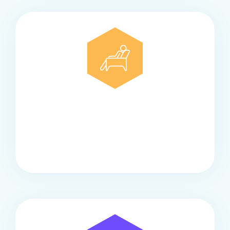
Comfort
Onze touringcars bieden comfort en stijl voor elke
groep, met ruime stoelen, airco en moderne
faciliteiten om ontspannen te reizen.