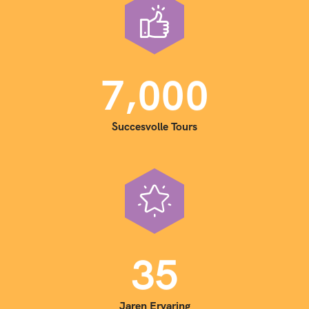
,
7
0
0
0
Succesvolle Tours
3
5
Jaren Ervaring