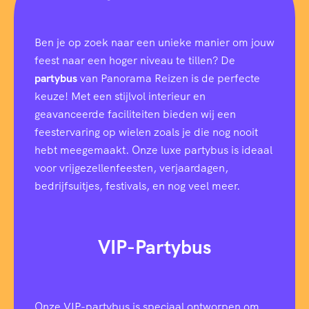
r
e
k
Ben je op zoek naar een unieke manier om jouw
d
feest naar een hoger niveau te tillen? De
a
t
partybus
van Panorama Reizen is de perfecte
u
keuze! Met een stijlvol interieur en
m
geavanceerde faciliteiten bieden wij een
feestervaring op wielen zoals je die nog nooit
hebt meegemaakt. Onze luxe partybus is ideaal
voor vrijgezellenfeesten, verjaardagen,
bedrijfsuitjes, festivals, en nog veel meer.
VIP-Partybus
Onze VIP-partybus is speciaal ontworpen om