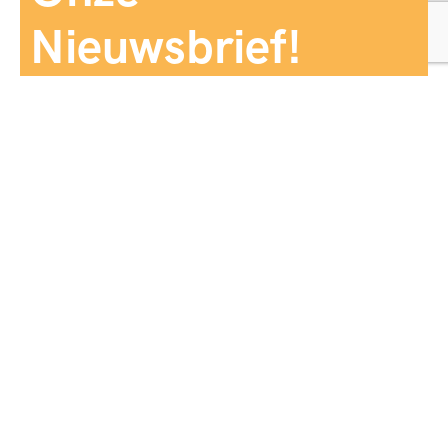
Nieuwsbrief!
Aanmelden
Panorama Reizen biedt een breed aanbod aan
reiservaringen, zorgvuldig georganiseerd en afgestemd
op jouw wensen, voor comfort, zekerheid en
onvergetelijke momenten.