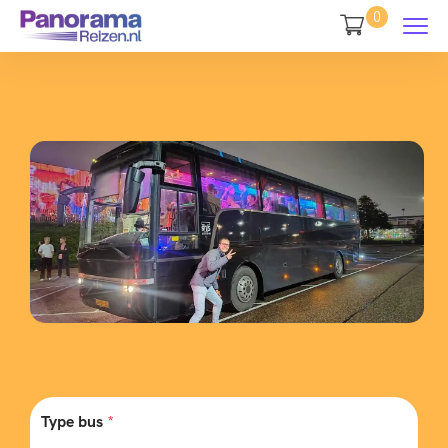
0
Type bus
*