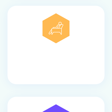
Comfort
Onze touringcars bieden comfort en stijl voor elke
groep, met ruime stoelen, airco en moderne
faciliteiten om ontspannen te reizen.