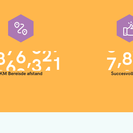
,
,
9
0
0
0
0
0
7
0
KM Bereisde afstand
Succesvoll