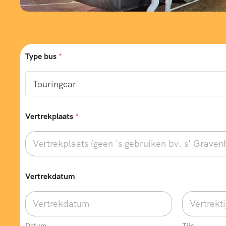
Type bus
*
Vertrekplaats
*
Vertrekdatum
Datum
Tijd