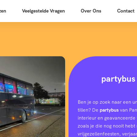
zen
Veelgestelde Vragen
Over Ons
Contact
partybus
Ben je op zoek naar een u
tillen? De
partybus
van Pano
interieur en geavanceerde f
zoals je die nog nooit heb
vrijgezellenfeesten, verjaar