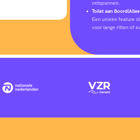
ontspannen.
Toilet aan Boord(Allee
Een unieke feature d
voor lange ritten of