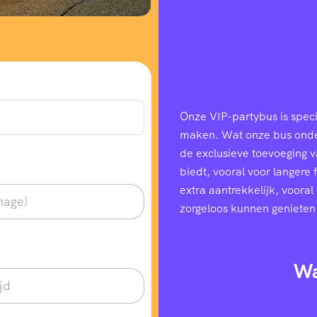
Onze VIP-partybus is speci
maken. Wat onze bus onders
de exclusieve toevoeging 
biedt, vooral voor langere
extra aantrekkelijk, voora
zorgeloos kunnen genieten
Wa