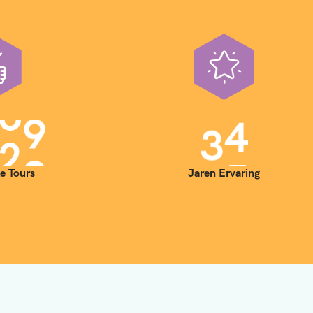
0
0
3
5
e Tours
Jaren Ervaring