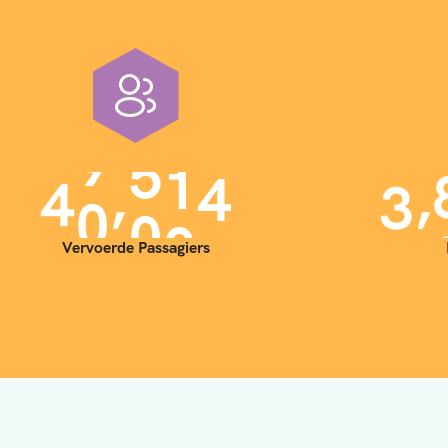
,
,
4
0
0
0
0
3
Vervoerde Passagiers