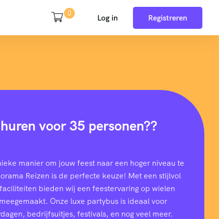
0
Log in
Registreren
 huren voor 35 personen??
nieke manier om jouw feest naar een hoger niveau te
rama Reizen is de perfecte keuze! Met een stijlvol
aciliteiten bieden wij een feestervaring op wielen
t meegemaakt. Onze luxe partybus is ideaal voor
dagen, bedrijfsuitjes, festivals, en nog veel meer.