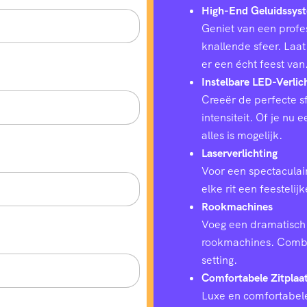
High-End Geluidssys
Geniet van een profes
knallende sfeer. Laat
er een écht feest van
Instelbare LED-Verlic
Creeër de perfecte sf
intensiteit. Of je nu
alles is mogelijk.
Laserverlichting
Voor een spectaculair
elke rit een feestelij
Rookmachines
Voeg een dramatisch 
rookmachines. Combin
setting.
Comfortabele Zitplaa
Luxe en comfortabele