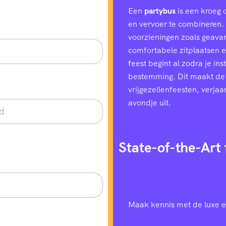
Een
partybus
is een kroeg 
en vervoer te combineren. H
voorzieningen zoals geavan
comfortabele zitplaatsen e
feest begint al zodra je in
bestemming. Dit maakt de
vrijgezellenfeesten, verjaa
avondje uit.
State-of-the-Art 
Maak kennis met de luxe e