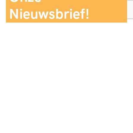
Nieuwsbrief!
Aanmelden
Panorama Reizen biedt een breed aanbod aan
reiservaringen, zorgvuldig georganiseerd en afgestemd
op jouw wensen, voor comfort, zekerheid en
onvergetelijke momenten.