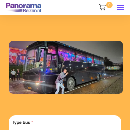
0
Type bus
*