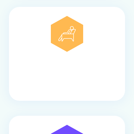
Comfort
Onze touringcars bieden comfort en stijl voor elke
groep, met ruime stoelen, airco en moderne
faciliteiten om ontspannen te reizen.