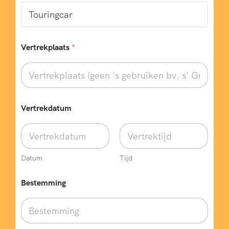
A
Vertrekplaats
*
a
n
t
a
l
b
u
Vertrekdatum
s
v
e
r
p
Datum
Tijd
l
i
Bestemming
c
h
t
)