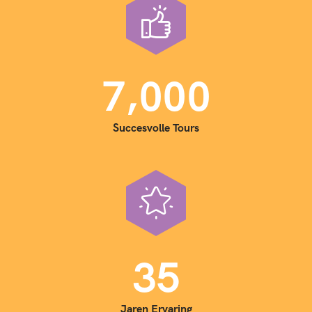
,
7
0
0
0
Succesvolle Tours
3
5
Jaren Ervaring