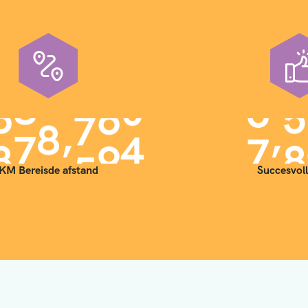
,
,
9
0
0
0
0
0
7
0
KM Bereisde afstand
Succesvoll