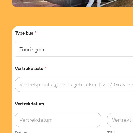
Type bus
*
Vertrekplaats
*
Vertrekdatum
Datum
Tijd