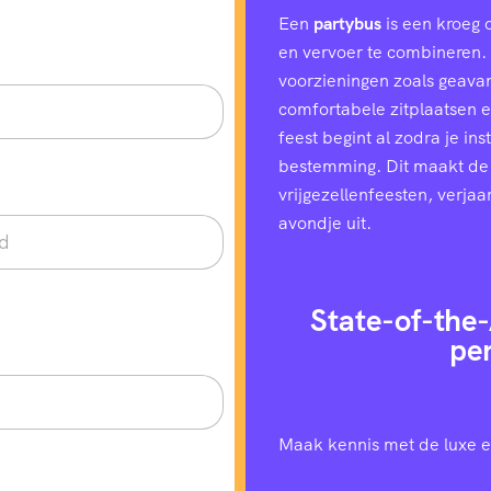
Een
partybus
is een kroeg 
en vervoer te combineren. H
voorzieningen zoals geavan
comfortabele zitplaatsen e
feest begint al zodra je in
bestemming. Dit maakt de
vrijgezellenfeesten, verjaa
avondje uit.
State-of-the-
pe
Maak kennis met de luxe e