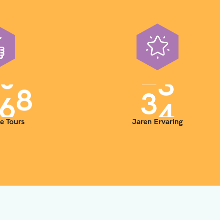
0
0
3
5
e Tours
Jaren Ervaring