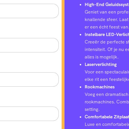
High-End Geluidssys
Geniet van een profes
knallende sfeer. Laat
er een écht feest van
Instelbare LED-Verlic
Creeër de perfecte sf
intensiteit. Of je nu
alles is mogelijk.
Laserverlichting
Voor een spectaculair
elke rit een feestelij
Rookmachines
Voeg een dramatisch 
rookmachines. Combin
setting.
Comfortabele Zitplaa
Luxe en comfortabele