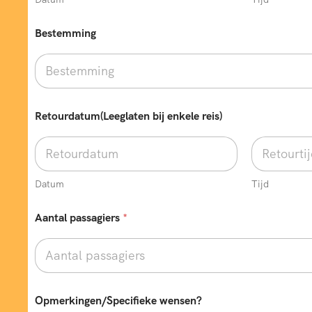
Bestemming
O
Retourdatum(Leeglaten bij enkele reis)
p
m
e
r
k
i
Datum
Tijd
n
g
Aantal passagiers
*
e
n
/
S
p
e
Opmerkingen/Specifieke wensen?
c