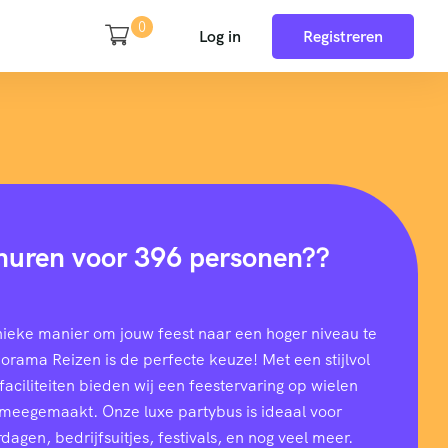
0
Log in
Registreren
huren voor 396 personen??
nieke manier om jouw feest naar een hoger niveau te
rama Reizen is de perfecte keuze! Met een stijlvol
aciliteiten bieden wij een feestervaring op wielen
t meegemaakt. Onze luxe partybus is ideaal voor
dagen, bedrijfsuitjes, festivals, en nog veel meer.