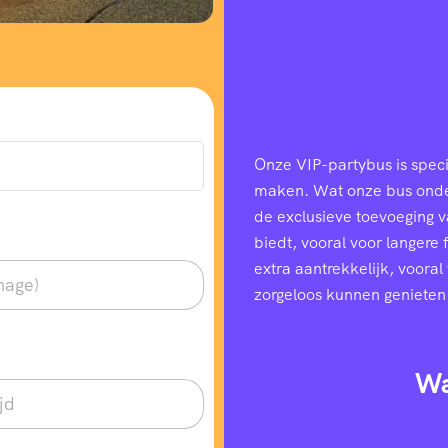
Onze VIP-partybus is speci
maken. Wat onze bus onders
de exclusieve toevoeging 
biedt, vooral voor langere
extra aantrekkelijk, voora
zorgeloos kunnen genieten
Wa