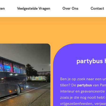
zen
Veelgestelde Vragen
Over Ons
Contact
partybus 
Ben je op zoek naar een u
tillen? De
partybus
van Pano
interieur en geavanceerde f
zoals je die nog nooit heb
vrijgezellenfeesten, verjaar