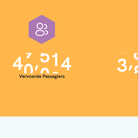
,
,
4
0
0
0
0
3
Vervoerde Passagiers