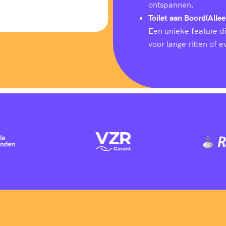
ontspannen.
Toilet aan Boord(Allee
Een unieke feature d
voor lange ritten of