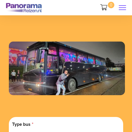
0
Type bus
*