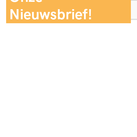
Nieuwsbrief!
Aanmelden
Panorama Reizen biedt een breed aanbod aan
reiservaringen, zorgvuldig georganiseerd en afgestemd
op jouw wensen, voor comfort, zekerheid en
onvergetelijke momenten.