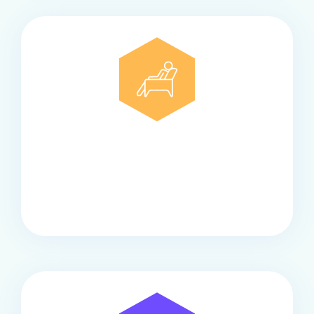
Comfort
Onze touringcars bieden comfort en stijl voor elke
groep, met ruime stoelen, airco en moderne
faciliteiten om ontspannen te reizen.