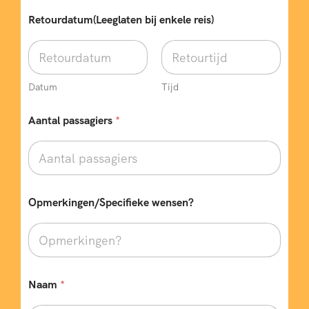
B
Retourdatum(Leeglaten bij enkele reis)
e
s
t
e
m
m
Datum
Tijd
i
n
Aantal passagiers
*
g
T
e
l
e
f
Opmerkingen/Specifieke wensen?
o
o
n
n
u
m
m
Naam
*
e