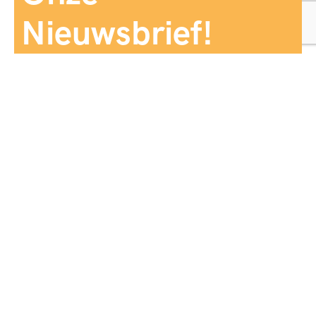
Nieuwsbrief!
Aanmelden
Panorama Reizen biedt een breed aanbod aan
reiservaringen, zorgvuldig georganiseerd en afgestemd
op jouw wensen, voor comfort, zekerheid en
onvergetelijke momenten.