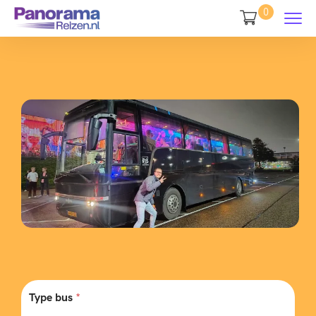
0
Type bus
*