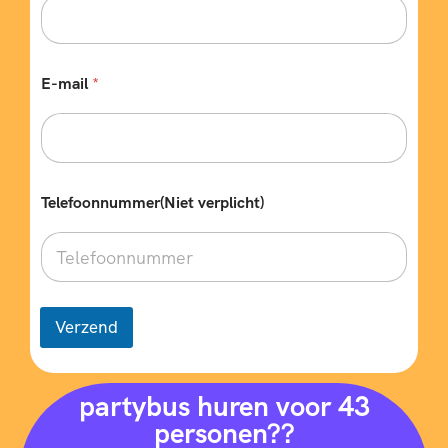
E-mail
*
N
Telefoonnummer(Niet verplicht)
a
a
m
B
e
s
t
Verzend
e
m
m
i
partybus huren voor 43
n
personen??
g