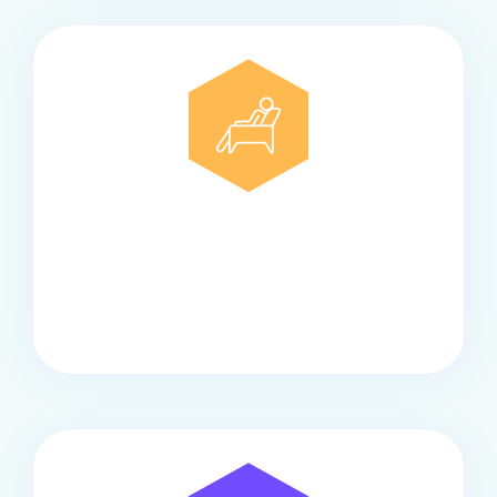
Comfort
Onze touringcars bieden comfort en stijl voor elke
groep, met ruime stoelen, airco en moderne
faciliteiten om ontspannen te reizen.