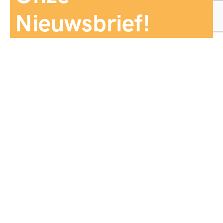
Nieuwsbrief!
Aanmelden
Panorama Reizen biedt een breed aanbod aan
reiservaringen, zorgvuldig georganiseerd en afgestemd
op jouw wensen, voor comfort, zekerheid en
onvergetelijke momenten.