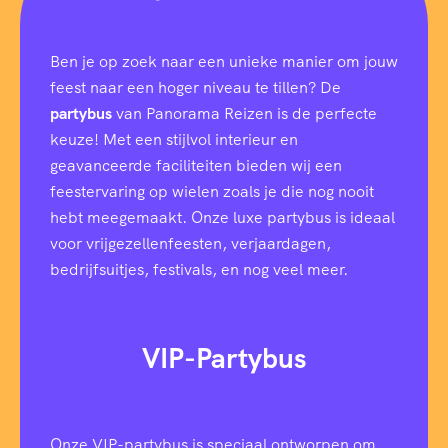
u
m
m
Ben je op zoek naar een unieke manier om jouw
e
r
feest naar een hoger niveau te tillen? De
(
partybus
van Panorama Reizen is de perfecte
N
i
keuze! Met een stijlvol interieur en
e
geavanceerde faciliteiten bieden wij een
t
feestervaring op wielen zoals je die nog nooit
e
n
hebt meegemaakt. Onze luxe partybus is ideaal
k
voor vrijgezellenfeesten, verjaardagen,
e
bedrijfsuitjes, festivals, en nog veel meer.
l
e
VIP-Partybus
Onze VIP-partybus is speciaal ontworpen om