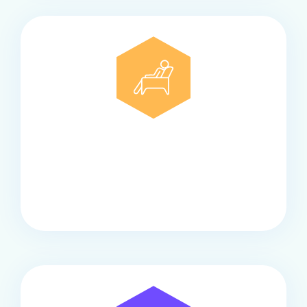
Comfort
Onze touringcars bieden comfort en stijl voor elke
groep, met ruime stoelen, airco en moderne
faciliteiten om ontspannen te reizen.