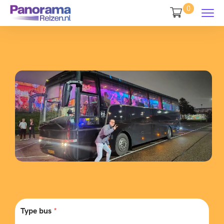
0
Type bus
*