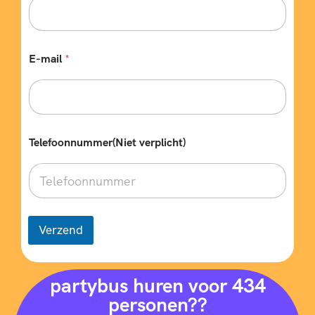
E-mail
*
r
Telefoonnummer(Niet verplicht)
e
i
s
)
T
e
l
Verzend
e
f
o
o
partybus huren voor 434
n
personen??
n