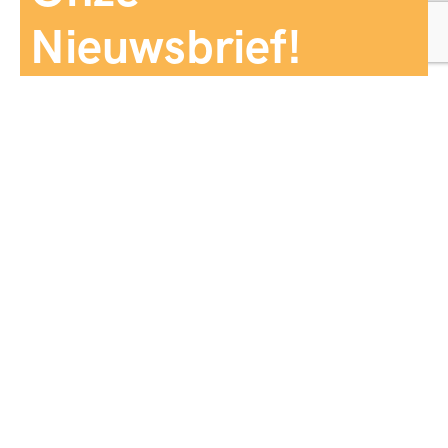
Nieuwsbrief!
Aanmelden
Panorama Reizen biedt een breed aanbod aan
reiservaringen, zorgvuldig georganiseerd en afgestemd
op jouw wensen, voor comfort, zekerheid en
onvergetelijke momenten.