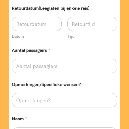
n
T
Retourdatum(Leeglaten bij enkele reis)
y
p
e
b
i
Datum
Tijd
j
Aantal passagiers
*
Opmerkingen/Specifieke wensen?
Naam
*