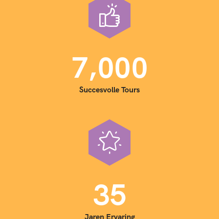
,
7
0
0
0
Succesvolle Tours
3
5
Jaren Ervaring