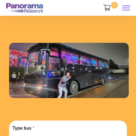
0
Type bus
*