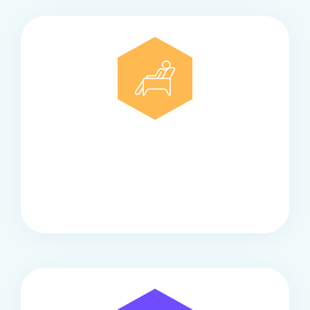
Comfort
Onze touringcars bieden comfort en stijl voor elke
groep, met ruime stoelen, airco en moderne
faciliteiten om ontspannen te reizen.