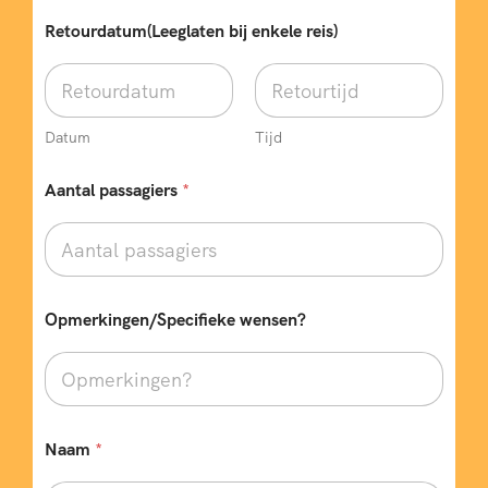
(
Retourdatum(Leeglaten bij enkele reis)
N
i
e
t
N
Datum
Tijd
a
a
m
Aantal passagiers
*
b
u
s
Opmerkingen/Specifieke wensen?
Naam
*