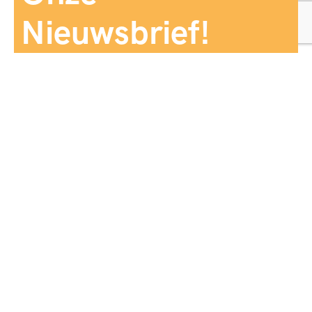
Nieuwsbrief!
Aanmelden
Panorama Reizen biedt een breed aanbod aan
reiservaringen, zorgvuldig georganiseerd en afgestemd
op jouw wensen, voor comfort, zekerheid en
onvergetelijke momenten.