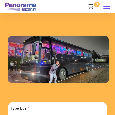
0
Type bus
*