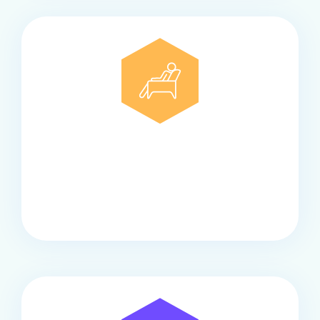
Comfort
Onze touringcars bieden comfort en stijl voor elke
groep, met ruime stoelen, airco en moderne
faciliteiten om ontspannen te reizen.