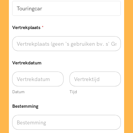
Vertrekplaats
*
T
Vertrekdatum
e
l
e
f
o
o
Datum
Tijd
n
n
Bestemming
u
m
m
e
r