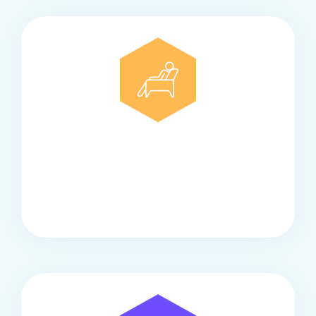
Comfort
Onze touringcars bieden comfort en stijl voor elke
groep, met ruime stoelen, airco en moderne
faciliteiten om ontspannen te reizen.