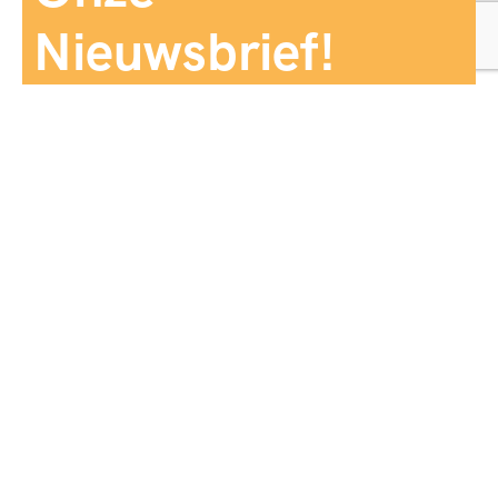
Nieuwsbrief!
Aanmelden
Panorama Reizen biedt een breed aanbod aan
reiservaringen, zorgvuldig georganiseerd en afgestemd
op jouw wensen, voor comfort, zekerheid en
onvergetelijke momenten.