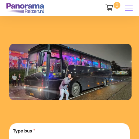
0
Type bus
*