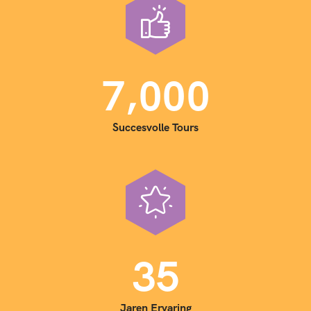
,
7
0
0
0
Succesvolle Tours
3
5
Jaren Ervaring