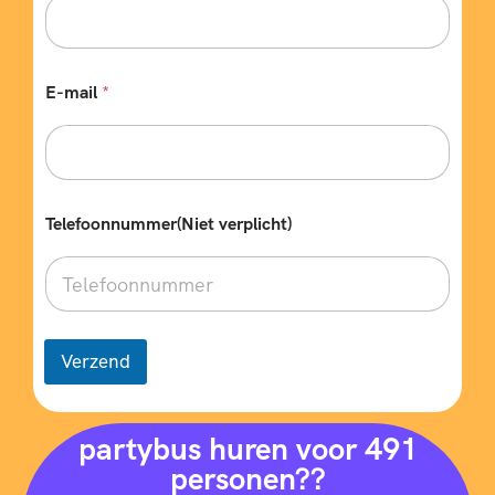
k
e
e
n
E-mail
*
k
e
l
e
Telefoonnummer(Niet verplicht)
Verzend
partybus huren voor 491
personen??