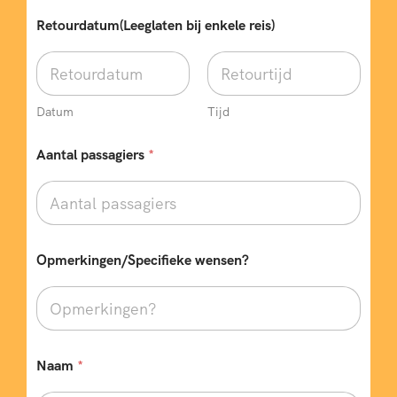
c
h
Retourdatum(Leeglaten bij enkele reis)
t
)
O
p
m
Datum
Tijd
e
r
Aantal passagiers
*
k
i
n
g
e
n
/
Opmerkingen/Specifieke wensen?
S
p
e
c
i
f
Naam
*
i
e