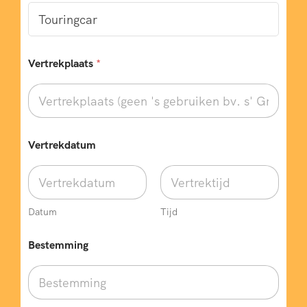
Vertrekplaats
*
Vertrekdatum
Datum
Tijd
v
Bestemming
e
r
p
l
i