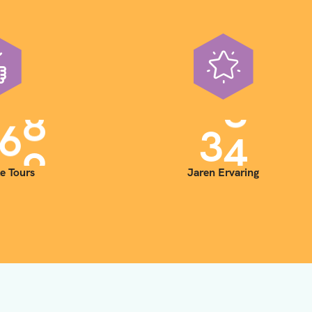
0
0
3
5
e Tours
Jaren Ervaring