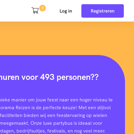
0
Log in
Registreren
huren voor 493 personen??
nieke manier om jouw feest naar een hoger niveau te
rama Reizen is de perfecte keuze! Met een stijlvol
aciliteiten bieden wij een feestervaring op wielen
t meegemaakt. Onze luxe partybus is ideaal voor
dagen, bedrijfsuitjes, festivals, en nog veel meer.