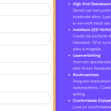
High-End Geluidssys
Geniet van een profes
knallende sfeer. Laat
er een écht feest van
Instelbare LED-Verlic
Creeër de perfecte sf
intensiteit. Of je nu
alles is mogelijk.
Laserverlichting
Voor een spectaculair
elke rit een feestelij
Rookmachines
Voeg een dramatisch 
rookmachines. Combin
setting.
Comfortabele Zitplaa
Luxe en comfortabele