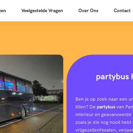
zen
Veelgestelde Vragen
Over Ons
Contact
partybus 
Ben je op zoek naar een u
tillen? De
partybus
van Pano
interieur en geavanceerde f
zoals je die nog nooit heb
vrijgezellenfeesten, verjaar