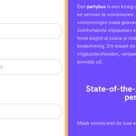
Een
partybus
is een kroeg 
en vervoer te combineren. H
voorzieningen zoals geavan
comfortabele zitplaatsen e
feest begint al zodra je in
bestemming. Dit maakt de
vrijgezellenfeesten, verjaa
avondje uit.
State-of-the-
pe
Maak kennis met de luxe e