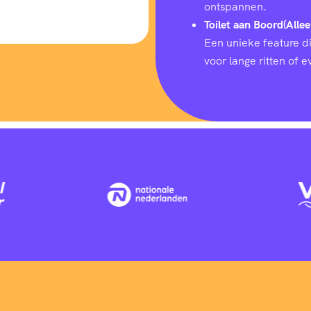
ontspannen.
Toilet aan Boord(Allee
Een unieke feature d
voor lange ritten of