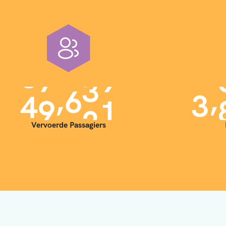
,
,
4
0
0
0
0
3
Vervoerde Passagiers