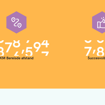
,
,
9
0
0
0
0
0
7
0
KM Bereisde afstand
Succesvoll