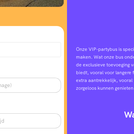
Onze VIP-partybus is speci
maken. Wat onze bus onders
de exclusieve toevoeging 
biedt, vooral voor langere
extra aantrekkelijk, voora
zorgeloos kunnen genieten
Wa