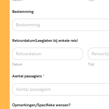
i
n
g
Bestemming
e
n
/
S
p
e
Retourdatum(Leeglaten bij enkele reis)
c
i
f
i
e
Datum
Tijd
k
e
*
Aantal passagiers
*
T
e
l
e
f
o
Opmerkingen/Specifieke wensen?
o