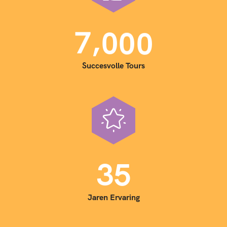
,
7
0
0
0
Succesvolle Tours
3
5
Jaren Ervaring