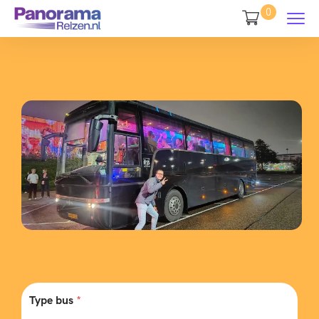
0
Type bus
*