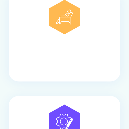
Comfort
Onze touringcars bieden comfort en stijl voor elke
groep, met ruime stoelen, airco en moderne
faciliteiten om ontspannen te reizen.