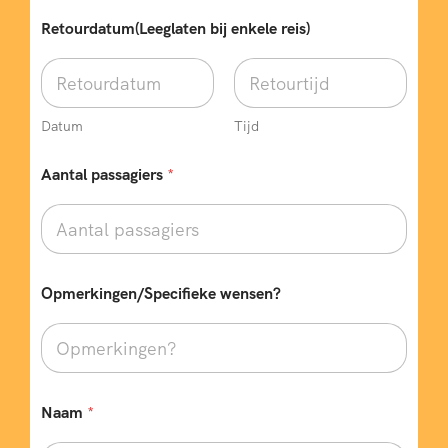
Retourdatum(Leeglaten bij enkele reis)
Datum
Tijd
Aantal passagiers
*
Opmerkingen/Specifieke wensen?
B
Naam
*
e
s