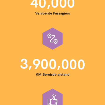
,
4
0
0
0
0
Vervoerde Passagiers
,
,
3
9
0
0
0
0
0
KM Bereisde afstand